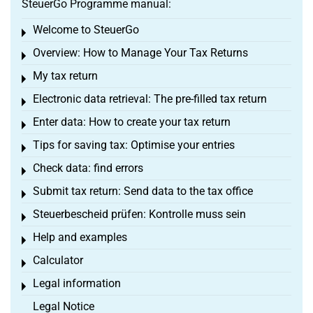
SteuerGo Programme manual:
Welcome to SteuerGo
Toggle menu
Overview: How to Manage Your Tax Returns
Toggle menu
My tax return
Toggle menu
Electronic data retrieval: The pre-filled tax return
Toggle menu
Enter data: How to create your tax return
Toggle menu
Tips for saving tax: Optimise your entries
Toggle menu
Check data: find errors
Toggle menu
Submit tax return: Send data to the tax office
Toggle menu
Steuerbescheid prüfen: Kontrolle muss sein
Toggle menu
Help and examples
Toggle menu
Calculator
Toggle menu
Legal information
Toggle menu
Legal Notice