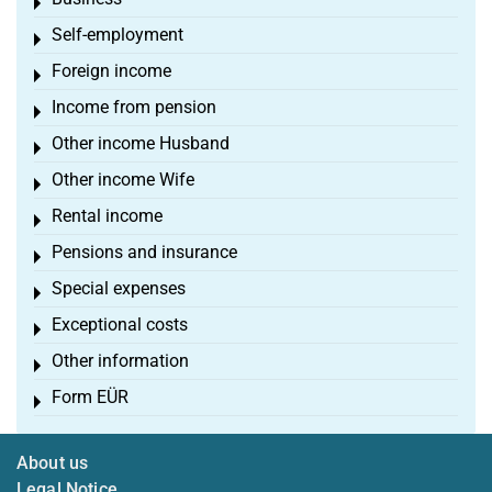
Toggle menu
Self-employment
Toggle menu
Foreign income
Toggle menu
Income from pension
Toggle menu
Other income Husband
Toggle menu
Other income Wife
Toggle menu
Rental income
Toggle menu
Pensions and insurance
Toggle menu
Special expenses
Toggle menu
Exceptional costs
Toggle menu
Other information
Toggle menu
Form EÜR
Toggle menu
About us
Legal Notice