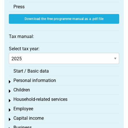
Press
Download the free programme manual as a .pdf file
Tax manual:
Select tax year:
Start / Basic data
Personal information
Toggle menu
Children
Toggle menu
Household-related services
Toggle menu
Employee
Toggle menu
Capital income
Toggle menu
Business