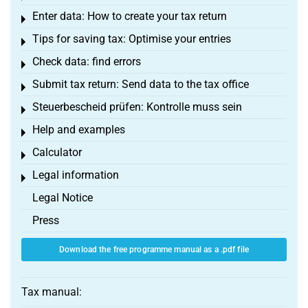
Enter data: How to create your tax return
Toggle menu
Tips for saving tax: Optimise your entries
Toggle menu
Check data: find errors
Toggle menu
Submit tax return: Send data to the tax office
Toggle menu
Steuerbescheid prüfen: Kontrolle muss sein
Toggle menu
Help and examples
Toggle menu
Calculator
Toggle menu
Legal information
Toggle menu
Legal Notice
Press
Download the free programme manual as a .pdf file
Tax manual: