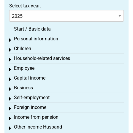
Select tax year:
Start / Basic data
Personal information
Toggle menu
Children
Toggle menu
Household-related services
Toggle menu
Employee
Toggle menu
Capital income
Toggle menu
Business
Toggle menu
Self-employment
Toggle menu
Foreign income
Toggle menu
Income from pension
Toggle menu
Other income Husband
Toggle menu