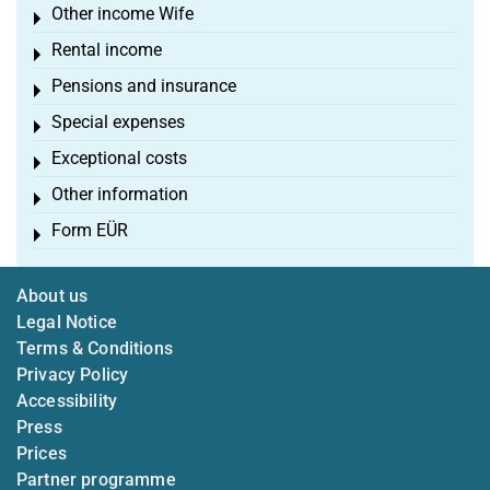
Other income Wife
Toggle menu
Rental income
Toggle menu
Pensions and insurance
Toggle menu
Special expenses
Toggle menu
Exceptional costs
Toggle menu
Other information
Toggle menu
Form EÜR
Toggle menu
About us
Legal Notice
Terms & Conditions
Privacy Policy
Accessibility
Press
Prices
Partner programme