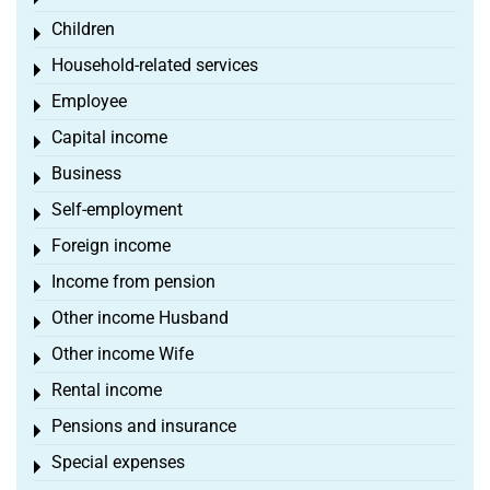
Children
Toggle menu
Household-related services
Toggle menu
Employee
Toggle menu
Capital income
Toggle menu
Business
Toggle menu
Self-employment
Toggle menu
Foreign income
Toggle menu
Income from pension
Toggle menu
Other income Husband
Toggle menu
Other income Wife
Toggle menu
Rental income
Toggle menu
Pensions and insurance
Toggle menu
Special expenses
Toggle menu