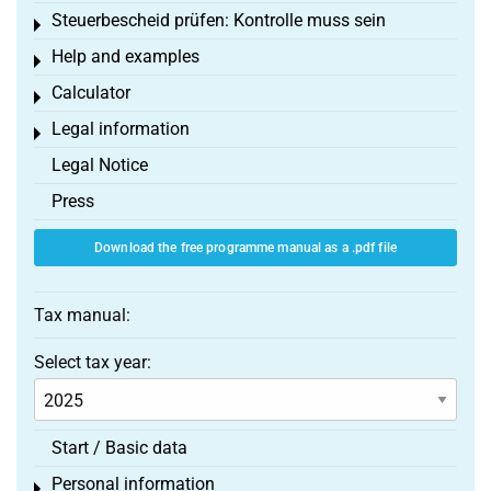
Steuerbescheid prüfen: Kontrolle muss sein
Toggle menu
Help and examples
Toggle menu
Calculator
Toggle menu
Legal information
Toggle menu
Legal Notice
Press
Download the free programme manual as a .pdf file
Tax manual:
Select tax year:
Start / Basic data
Personal information
Toggle menu