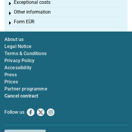
Exceptional costs
Toggle menu
Other information
Toggle menu
Form EÜR
Toggle menu
About us
Legal Notice
Terms & Conditions
Privacy Policy
Accessibility
Press
Prices
Partner programme
Cancel contract
Follow us
Facebook
X
Instagram