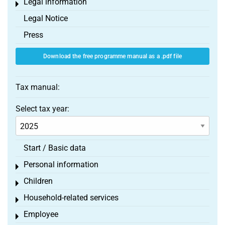
Legal information
Toggle menu
Legal Notice
Press
Download the free programme manual as a .pdf file
Tax manual:
Select tax year:
Start / Basic data
Personal information
Toggle menu
Children
Toggle menu
Household-related services
Toggle menu
Employee
Toggle menu