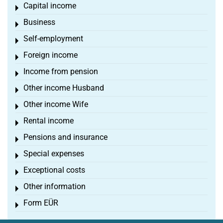
Capital income
Toggle menu
Business
Toggle menu
Self-employment
Toggle menu
Foreign income
Toggle menu
Income from pension
Toggle menu
Other income Husband
Toggle menu
Other income Wife
Toggle menu
Rental income
Toggle menu
Pensions and insurance
Toggle menu
Special expenses
Toggle menu
Exceptional costs
Toggle menu
Other information
Toggle menu
Form EÜR
Toggle menu