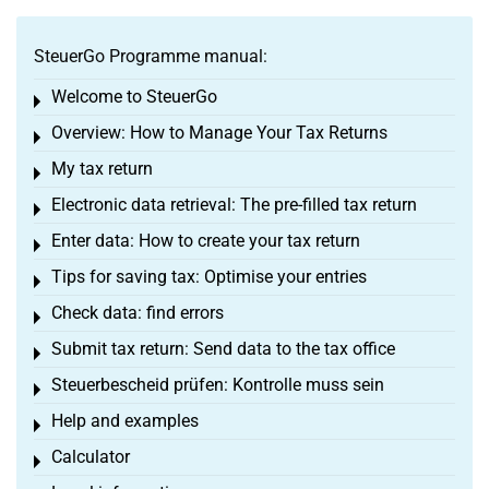
SteuerGo Programme manual:
Welcome to SteuerGo
Toggle menu
Overview: How to Manage Your Tax Returns
Toggle menu
My tax return
Toggle menu
Electronic data retrieval: The pre-filled tax return
Toggle menu
Enter data: How to create your tax return
Toggle menu
Tips for saving tax: Optimise your entries
Toggle menu
Check data: find errors
Toggle menu
Submit tax return: Send data to the tax office
Toggle menu
Steuerbescheid prüfen: Kontrolle muss sein
Toggle menu
Help and examples
Toggle menu
Calculator
Toggle menu