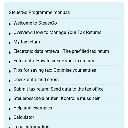
SteuerGo Programme manual:
Welcome to SteuerGo
Toggle menu
Overview: How to Manage Your Tax Returns
Toggle menu
My tax return
Toggle menu
Electronic data retrieval: The pre-filled tax return
Toggle menu
Enter data: How to create your tax return
Toggle menu
Tips for saving tax: Optimise your entries
Toggle menu
Check data: find errors
Toggle menu
Submit tax return: Send data to the tax office
Toggle menu
Steuerbescheid prüfen: Kontrolle muss sein
Toggle menu
Help and examples
Toggle menu
Calculator
Toggle menu
Legal information