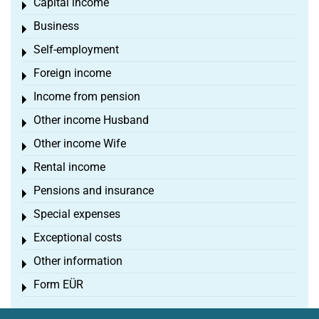
Capital income
Toggle menu
Business
Toggle menu
Self-employment
Toggle menu
Foreign income
Toggle menu
Income from pension
Toggle menu
Other income Husband
Toggle menu
Other income Wife
Toggle menu
Rental income
Toggle menu
Pensions and insurance
Toggle menu
Special expenses
Toggle menu
Exceptional costs
Toggle menu
Other information
Toggle menu
Form EÜR
Toggle menu