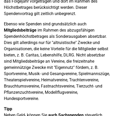
das Folgejahr vorgetragen und dort im Rahmen des
Höchstbetrages berücksichtigt werden. Dieser
Spendenvortrag gilt zeitlich unbegrenzt.
Ebenso wie Spenden sind grundsätzlich auch
Mitgliedsbeiträge
im Rahmen des abzugsfähigen
Spendenhöchstbetrages als Sonderausgaben absetzbar.
Dies gilt allerdings nur für "altruistische" Zwecke und
Organisationen, die keine Vorteile für die Mitglieder selbst
bieten, z. B. Caritas, Lebenshilfe, DLRG. Nicht absetzbar
sind Mitgliedsbeiträge an Vereine, die freizeitnahe
gemeinnützige Zwecke mit "Eigennutz" fördern, z. B.
Sportvereine, Musik- und Gesangvereine, Spielmannszüge,
Theaterspielvereine, Heimatvereine, Trachtenvereine,
Brauchtumsvereine, Fastnachtsvereine, Tierzucht- und
Pflanzenzuchtvereine, Modellflugvereine,
Hundesportvereine.
Tipp
Neben Geld- können Sie
auch Sachspenden
steuerlich