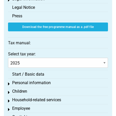
Toggle menu
Legal Notice
Press
Download the free programme manual as a .pdf file
Tax manual:
Select tax year:
Start / Basic data
Personal information
Toggle menu
Children
Toggle menu
Household-related services
Toggle menu
Employee
Toggle menu