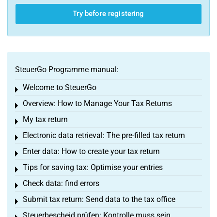
Try before registering
SteuerGo Programme manual:
Welcome to SteuerGo
Toggle menu
Overview: How to Manage Your Tax Returns
Toggle menu
My tax return
Toggle menu
Electronic data retrieval: The pre-filled tax return
Toggle menu
Enter data: How to create your tax return
Toggle menu
Tips for saving tax: Optimise your entries
Toggle menu
Check data: find errors
Toggle menu
Submit tax return: Send data to the tax office
Toggle menu
Steuerbescheid prüfen: Kontrolle muss sein