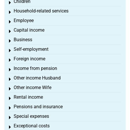
Children
Toggle menu
Household-related services
Toggle menu
Employee
Toggle menu
Capital income
Toggle menu
Business
Toggle menu
Self-employment
Toggle menu
Foreign income
Toggle menu
Income from pension
Toggle menu
Other income Husband
Toggle menu
Other income Wife
Toggle menu
Rental income
Toggle menu
Pensions and insurance
Toggle menu
Special expenses
Toggle menu
Exceptional costs
Toggle menu