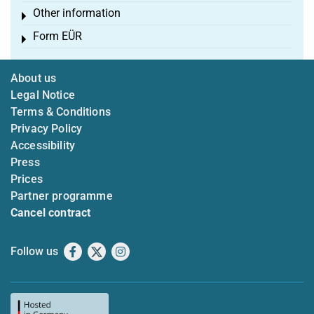
Other information
Toggle menu
Form EÜR
Toggle menu
About us
Legal Notice
Terms & Conditions
Privacy Policy
Accessibility
Press
Prices
Partner programme
Cancel contract
Follow us
Facebook
X
Instagram