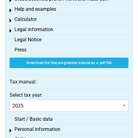
Toggle menu
Help and examples
Toggle menu
Calculator
Toggle menu
Legal information
Toggle menu
Legal Notice
Press
Download the free programme manual as a .pdf file
Tax manual:
Select tax year:
Start / Basic data
Personal information
Toggle menu