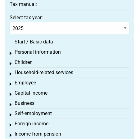
Tax manual:
Select tax year:
Start / Basic data
Personal information
Toggle menu
Children
Toggle menu
Household-related services
Toggle menu
Employee
Toggle menu
Capital income
Toggle menu
Business
Toggle menu
Self-employment
Toggle menu
Foreign income
Toggle menu
Income from pension
Toggle menu