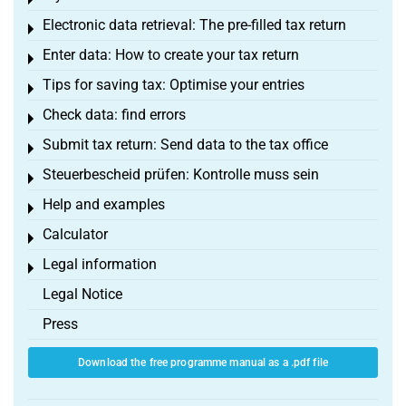
Toggle menu
Electronic data retrieval: The pre-filled tax return
Toggle menu
Enter data: How to create your tax return
Toggle menu
Tips for saving tax: Optimise your entries
Toggle menu
Check data: find errors
Toggle menu
Submit tax return: Send data to the tax office
Toggle menu
Steuerbescheid prüfen: Kontrolle muss sein
Toggle menu
Help and examples
Toggle menu
Calculator
Toggle menu
Legal information
Toggle menu
Legal Notice
Press
Download the free programme manual as a .pdf file