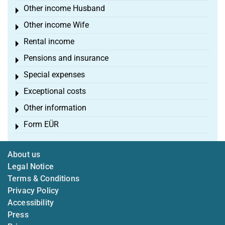
Other income Husband
Toggle menu
Other income Wife
Toggle menu
Rental income
Toggle menu
Pensions and insurance
Toggle menu
Special expenses
Toggle menu
Exceptional costs
Toggle menu
Other information
Toggle menu
Form EÜR
Toggle menu
About us
Legal Notice
Terms & Conditions
Privacy Policy
Accessibility
Press