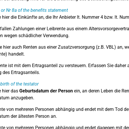
or Nr 8a of the benefits statement
 hier die Einkünfte an, die Ihr Anbieter lt. Nummer 4 bzw. lt. N
 fallen Zahlungen einer Leibrente aus einem Altersvorsorgevertra
en wegen schädlicher Verwendung.
e hier auch Renten aus einer Zusatzversorgung (z.B. VBL) an, w
te) handelt.
ente ist mit dem Ertragsanteil zu versteuern. Erfassen Sie daher
g des Ertragsanteils.
birth of the testator
 hier das
Geburtsdatum der Person
ein, an deren Leben die Rent
atum anzugeben.
ente von mehreren Personen abhängig und endet mit dem Tod des
tum der ältesten Person an.
ente von mehreren Personen abhängig und endet dagegen mit dem