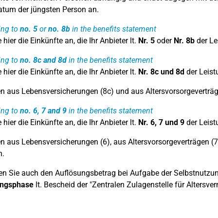
tum der jüngsten Person an.
ing to
no. 5
or
no. 8b
in the benefits statement
hier die Einkünfte an, die Ihr Anbieter lt.
Nr. 5
oder
Nr. 8b
der Le
ing to
no. 8c and 8d
in the benefits statement
hier die Einkünfte an, die Ihr Anbieter lt.
Nr. 8c
und
8d
der Leist
n aus Lebensversicherungen (8c) und aus Altersvorsorgeverträge
ing to
no. 6, 7 and 9
in the benefits statement
hier die Einkünfte an, die Ihr Anbieter lt.
Nr. 6, 7 und
9
der Leist
n aus Lebensversicherungen (6), aus Altersvorsorgeverträgen (
n.
en Sie auch den Auflösungsbetrag bei Aufgabe der Selbstnutzun
ngsphase
lt. Bescheid der "Zentralen Zulagenstelle für Altersve