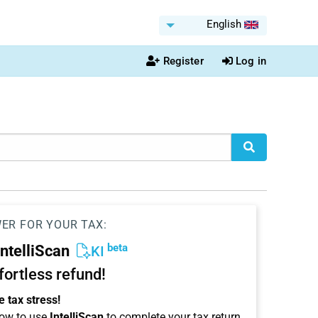
English
Register
Log in
WER FOR YOUR TAX:
beta
IntelliScan
KI
ffortless refund!
 tax stress!
ow to use
IntelliScan
to complete your tax return