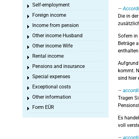
Self-employment
Toggle menu
Accord
Foreign income
Die in de
Toggle menu
zusätzlic
Income from pension
Toggle menu
Other income Husband
Sofern in
Toggle menu
Beträge a
Other income Wife
Toggle menu
enthalten 
Rental income
Toggle menu
Aufgrund 
Pensions and insurance
Toggle menu
kommt. Na
Special expenses
sind hier 
Toggle menu
Exceptional costs
Toggle menu
accord
Other information
Tragen Si
Toggle menu
Pensionsf
Form EÜR
Toggle menu
Es handel
voll vers
accord