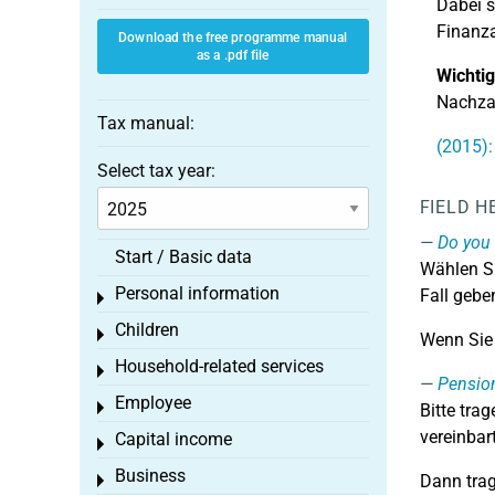
Dabei s
Finanza
Download the free programme manual
as a .pdf file
Wichtig
Nachzah
Tax manual:
(2015):
Select tax year:
FIELD H
Do you 
Start / Basic data
Wählen Si
Personal information
Fall gebe
Toggle menu
Children
Toggle menu
Wenn Sie 
Household-related services
Toggle menu
Pension
Employee
Toggle menu
Bitte tra
vereinbar
Capital income
Toggle menu
Business
Dann trag
Toggle menu