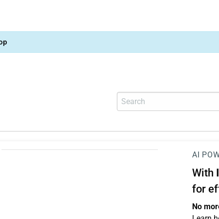
op
AI PO
With
for e
No more
Learn h