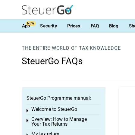
NEW
App
Security
Prices
FAQ
Blog
Sh
THE ENTIRE WORLD OF TAX KNOWLEDGE
SteuerGo FAQs
SteuerGo Programme manual:
Welcome to SteuerGo
Toggle menu
Overview: How to Manage
Toggle menu
Your Tax Returns
My tax return