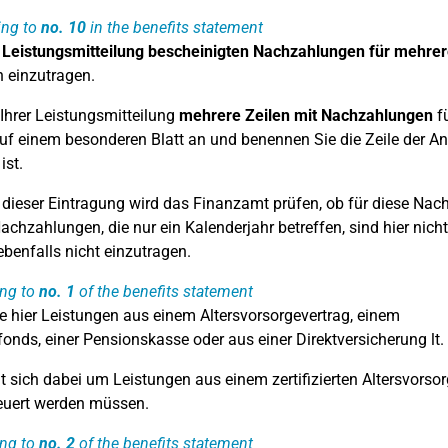
ing to
no. 10
in the benefits statement
r
Leistungsmitteilung bescheinigten Nachzahlungen für mehre
h einzutragen.
 Ihrer Leistungsmitteilung
mehrere Zeilen mit Nachzahlungen
fü
uf einem besonderen Blatt an und benennen Sie die Zeile der An
ist.
dieser Eintragung wird das Finanzamt prüfen, ob für diese Nac
chzahlungen, die nur ein Kalenderjahr betreffen, sind hier nich
ebenfalls nicht einzutragen.
ing to
no. 1
of the benefits statement
e hier Leistungen aus einem Altersvorsorgevertrag, einem
onds, einer Pensionskasse oder aus einer Direktversicherung lt.
t sich dabei um Leistungen aus einem zertifizierten Altersvorsorg
teuert werden müssen.
ing to
no. 2
of the benefits statement