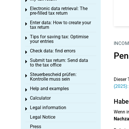
Toggle menu
Electronic data retrieval: The
Toggle menu
pre-filled tax return
Enter data: How to create your
Toggle menu
tax return
Tips for saving tax: Optimise
Toggle menu
your entries
INCOM
Check data: find errors
Toggle menu
Pen
Submit tax return: Send data
Toggle menu
to the tax office
Steuerbescheid prüfen:
Toggle menu
Kontrolle muss sein
Dieser 
(2025):
Help and examples
Toggle menu
Calculator
Toggle menu
Haben
Legal information
Toggle menu
Wenn in
Legal Notice
Nachza
Press