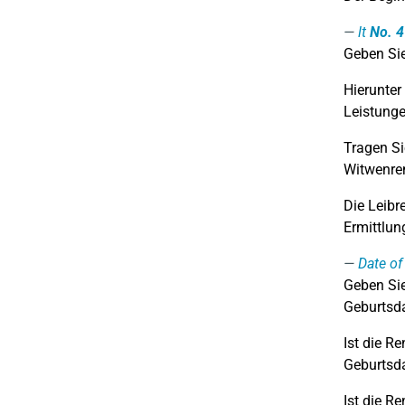
lt
No. 4
Geben Sie
Hierunter
Leistung
Tragen Si
Witwenren
Die Leibr
Ermittlun
Date of 
Geben Sie
Geburtsd
Ist die R
Geburtsda
Ist die R