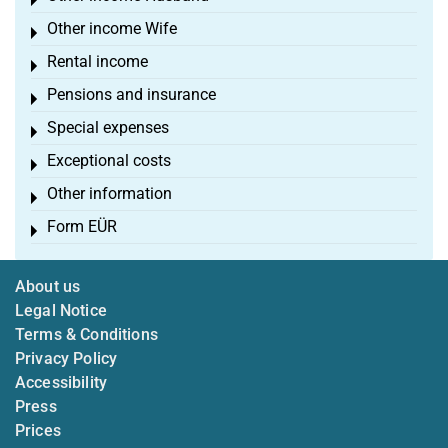
Toggle menu
Other income Wife
Toggle menu
Rental income
Toggle menu
Pensions and insurance
Toggle menu
Special expenses
Toggle menu
Exceptional costs
Toggle menu
Other information
Toggle menu
Form EÜR
Toggle menu
About us
Legal Notice
Terms & Conditions
Privacy Policy
Accessibility
Press
Prices