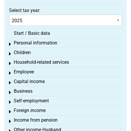
Select tax year:
Start / Basic data
Personal information
Toggle menu
Children
Toggle menu
Household-related services
Toggle menu
Employee
Toggle menu
Capital income
Toggle menu
Business
Toggle menu
Self-employment
Toggle menu
Foreign income
Toggle menu
Income from pension
Toggle menu
Other income Husband