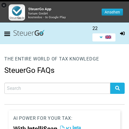
×
SteuerGo App
Ansehen
forium GmbH
kostenlos - In Google Play
22
THE ENTIRE WORLD OF TAX KNOWLEDGE
SteuerGo FAQs
AI POWER FOR YOUR TAX:
beta
With
IntelliScan