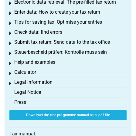
Electronic data retrieval: The pre-filled tax return
Toggle menu
Enter data: How to create your tax return
Toggle menu
Tips for saving tax: Optimise your entries
Toggle menu
Check data: find errors
Toggle menu
Submit tax return: Send data to the tax office
Toggle menu
Steuerbescheid prüfen: Kontrolle muss sein
Toggle menu
Help and examples
Toggle menu
Calculator
Toggle menu
Legal information
Toggle menu
Legal Notice
Press
Download the free programme manual as a .pdf file
Tax manual: