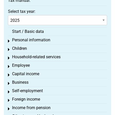
Tax manual:
Select tax year:
Start / Basic data
Personal information
Toggle menu
Children
Toggle menu
Household-related services
Toggle menu
Employee
Toggle menu
Capital income
Toggle menu
Business
Toggle menu
Self-employment
Toggle menu
Foreign income
Toggle menu
Income from pension
Toggle menu