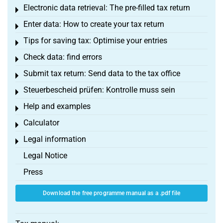
Electronic data retrieval: The pre-filled tax return
Toggle menu
Enter data: How to create your tax return
Toggle menu
Tips for saving tax: Optimise your entries
Toggle menu
Check data: find errors
Toggle menu
Submit tax return: Send data to the tax office
Toggle menu
Steuerbescheid prüfen: Kontrolle muss sein
Toggle menu
Help and examples
Toggle menu
Calculator
Toggle menu
Legal information
Toggle menu
Legal Notice
Press
Download the free programme manual as a .pdf file