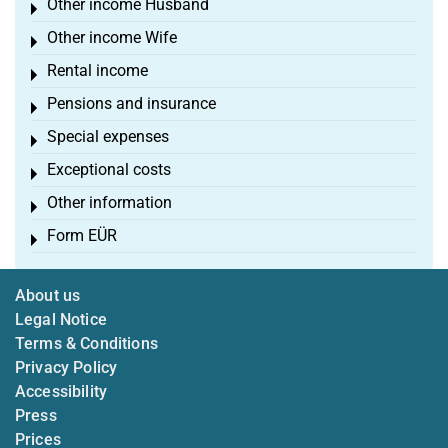
Other income Husband
Toggle menu
Other income Wife
Toggle menu
Rental income
Toggle menu
Pensions and insurance
Toggle menu
Special expenses
Toggle menu
Exceptional costs
Toggle menu
Other information
Toggle menu
Form EÜR
Toggle menu
About us
Legal Notice
Terms & Conditions
Privacy Policy
Accessibility
Press
Prices