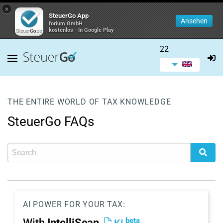
×
SteuerGo App
Ansehen
forium GmbH
kostenlos - In Google Play
22
THE ENTIRE WORLD OF TAX KNOWLEDGE
SteuerGo FAQs
AI POWER FOR YOUR TAX:
beta
With
IntelliScan