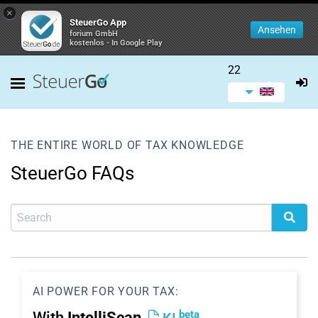
×
SteuerGo App
Ansehen
forium GmbH
kostenlos - In Google Play
22
THE ENTIRE WORLD OF TAX KNOWLEDGE
SteuerGo FAQs
AI POWER FOR YOUR TAX:
beta
With
IntelliScan