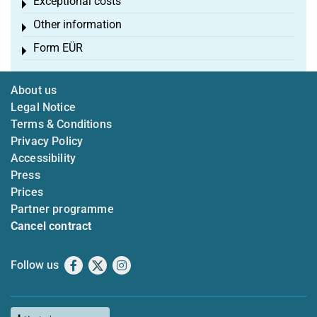
Exceptional costs
Toggle menu
Other information
Toggle menu
Form EÜR
Toggle menu
About us
Legal Notice
Terms & Conditions
Privacy Policy
Accessibility
Press
Prices
Partner programme
Cancel contract
Follow us
Facebook
X
Instagram