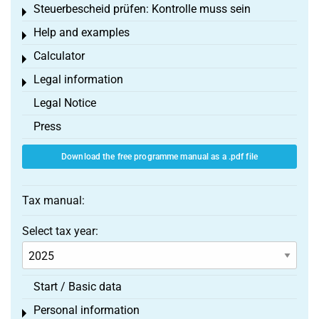
Steuerbescheid prüfen: Kontrolle muss sein
Toggle menu
Help and examples
Toggle menu
Calculator
Toggle menu
Legal information
Toggle menu
Legal Notice
Press
Download the free programme manual as a .pdf file
Tax manual:
Select tax year:
Start / Basic data
Personal information
Toggle menu