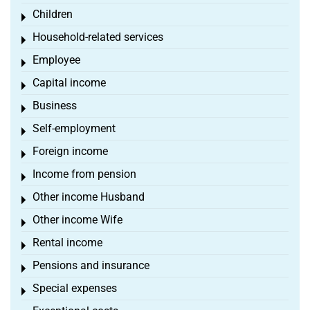
Children
Toggle menu
Household-related services
Toggle menu
Employee
Toggle menu
Capital income
Toggle menu
Business
Toggle menu
Self-employment
Toggle menu
Foreign income
Toggle menu
Income from pension
Toggle menu
Other income Husband
Toggle menu
Other income Wife
Toggle menu
Rental income
Toggle menu
Pensions and insurance
Toggle menu
Special expenses
Toggle menu