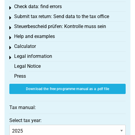
Check data: find errors
Toggle menu
Submit tax return: Send data to the tax office
Toggle menu
Steuerbescheid prüfen: Kontrolle muss sein
Toggle menu
Help and examples
Toggle menu
Calculator
Toggle menu
Legal information
Toggle menu
Legal Notice
Press
Download the free programme manual as a .pdf file
Tax manual:
Select tax year: