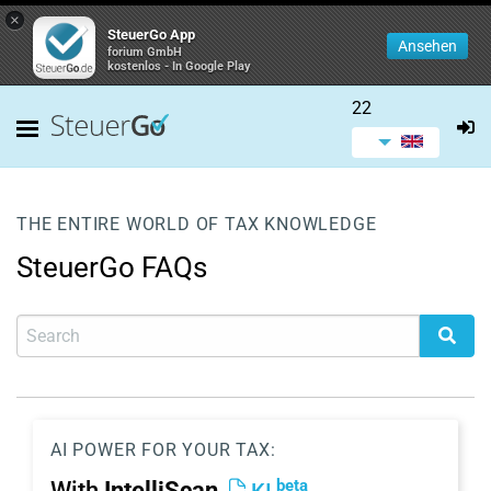
×
SteuerGo App
Ansehen
forium GmbH
kostenlos - In Google Play
22
THE ENTIRE WORLD OF TAX KNOWLEDGE
SteuerGo FAQs
AI POWER FOR YOUR TAX:
beta
With
IntelliScan