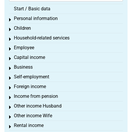
Start / Basic data
Personal information
Toggle menu
Children
Toggle menu
Household-related services
Toggle menu
Employee
Toggle menu
Capital income
Toggle menu
Business
Toggle menu
Self-employment
Toggle menu
Foreign income
Toggle menu
Income from pension
Toggle menu
Other income Husband
Toggle menu
Other income Wife
Toggle menu
Rental income
Toggle menu