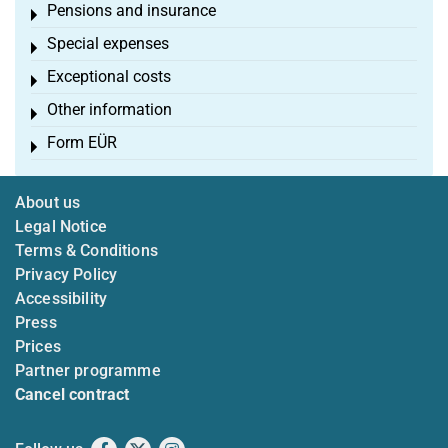
Pensions and insurance
Toggle menu
Special expenses
Toggle menu
Exceptional costs
Toggle menu
Other information
Toggle menu
Form EÜR
Toggle menu
About us
Legal Notice
Terms & Conditions
Privacy Policy
Accessibility
Press
Prices
Partner programme
Cancel contract