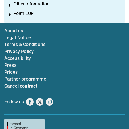
Other information
Toggle menu
Form EÜR
Toggle menu
About us
Legal Notice
Terms & Conditions
Privacy Policy
Accessibility
Press
Prices
Partner programme
Cancel contract
Follow us
Facebook
X
Instagram