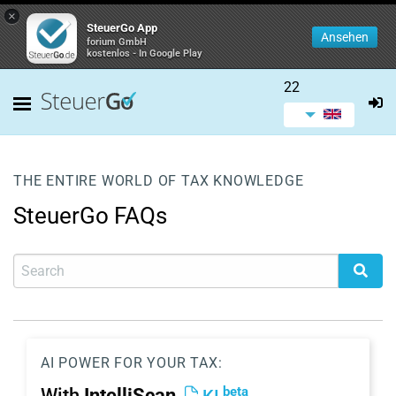
×
SteuerGo App
Ansehen
forium GmbH
kostenlos - In Google Play
22
THE ENTIRE WORLD OF TAX KNOWLEDGE
SteuerGo FAQs
AI POWER FOR YOUR TAX:
beta
With
IntelliScan