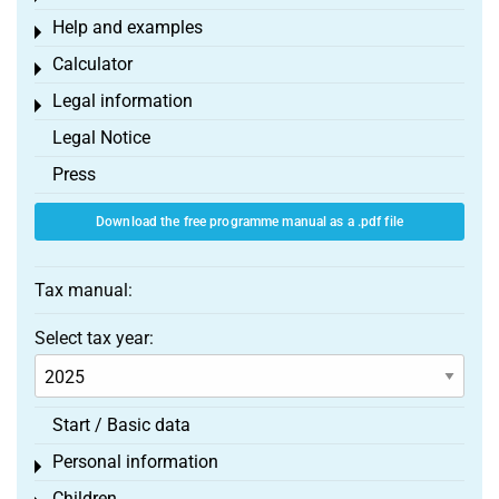
Help and examples
Toggle menu
Calculator
Toggle menu
Legal information
Toggle menu
Legal Notice
Press
Download the free programme manual as a .pdf file
Tax manual:
Select tax year:
Start / Basic data
Personal information
Toggle menu
Children