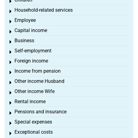
Toggle menu
Household-related services
Toggle menu
Employee
Toggle menu
Capital income
Toggle menu
Business
Toggle menu
Self-employment
Toggle menu
Foreign income
Toggle menu
Income from pension
Toggle menu
Other income Husband
Toggle menu
Other income Wife
Toggle menu
Rental income
Toggle menu
Pensions and insurance
Toggle menu
Special expenses
Toggle menu
Exceptional costs
Toggle menu