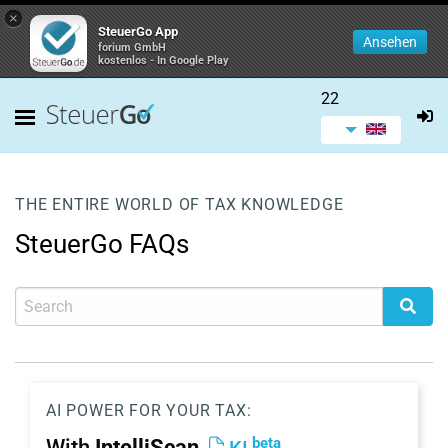
×
SteuerGo App
Ansehen
forium GmbH
kostenlos - In Google Play
22
THE ENTIRE WORLD OF TAX KNOWLEDGE
SteuerGo FAQs
AI POWER FOR YOUR TAX:
beta
With
IntelliScan