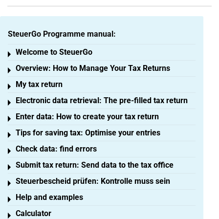
SteuerGo Programme manual:
Welcome to SteuerGo
Toggle menu
Overview: How to Manage Your Tax Returns
Toggle menu
My tax return
Toggle menu
Electronic data retrieval: The pre-filled tax return
Toggle menu
Enter data: How to create your tax return
Toggle menu
Tips for saving tax: Optimise your entries
Toggle menu
Check data: find errors
Toggle menu
Submit tax return: Send data to the tax office
Toggle menu
Steuerbescheid prüfen: Kontrolle muss sein
Toggle menu
Help and examples
Toggle menu
Calculator
Toggle menu