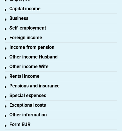
Toggle menu
Capital income
Toggle menu
Business
Toggle menu
Self-employment
Toggle menu
Foreign income
Toggle menu
Income from pension
Toggle menu
Other income Husband
Toggle menu
Other income Wife
Toggle menu
Rental income
Toggle menu
Pensions and insurance
Toggle menu
Special expenses
Toggle menu
Exceptional costs
Toggle menu
Other information
Toggle menu
Form EÜR
Toggle menu