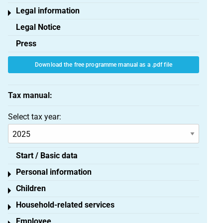
Legal information
Toggle menu
Legal Notice
Press
Download the free programme manual as a .pdf file
Tax manual:
Select tax year:
Start / Basic data
Personal information
Toggle menu
Children
Toggle menu
Household-related services
Toggle menu
Employee