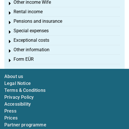
Other income Wife
Toggle menu
Rental income
Toggle menu
Pensions and insurance
Toggle menu
Special expenses
Toggle menu
Exceptional costs
Toggle menu
Other information
Toggle menu
Form EÜR
Toggle menu
About us
Legal Notice
Terms & Conditions
Privacy Policy
Accessibility
Press
Prices
Partner programme