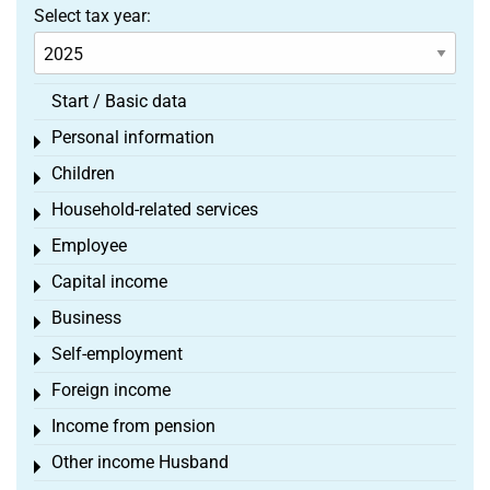
Select tax year:
Start / Basic data
Personal information
Toggle menu
Children
Toggle menu
Household-related services
Toggle menu
Employee
Toggle menu
Capital income
Toggle menu
Business
Toggle menu
Self-employment
Toggle menu
Foreign income
Toggle menu
Income from pension
Toggle menu
Other income Husband
Toggle menu