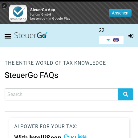
×
SteuerGo App
Ansehen
forium GmbH
kostenlos - In Google Play
22
THE ENTIRE WORLD OF TAX KNOWLEDGE
SteuerGo FAQs
AI POWER FOR YOUR TAX:
beta
With
IntelliScan