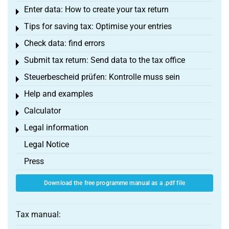
Enter data: How to create your tax return
Toggle menu
Tips for saving tax: Optimise your entries
Toggle menu
Check data: find errors
Toggle menu
Submit tax return: Send data to the tax office
Toggle menu
Steuerbescheid prüfen: Kontrolle muss sein
Toggle menu
Help and examples
Toggle menu
Calculator
Toggle menu
Legal information
Toggle menu
Legal Notice
Press
Download the free programme manual as a .pdf file
Tax manual: