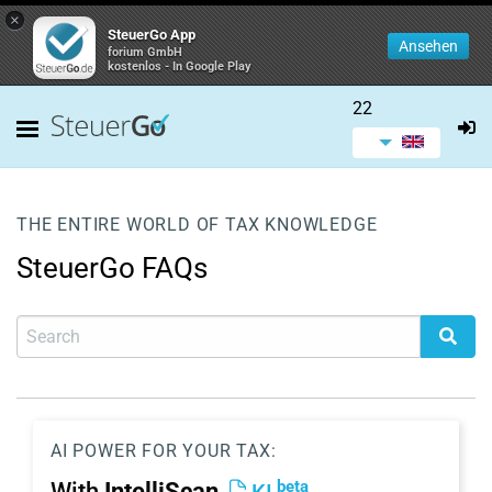
×
SteuerGo App
Ansehen
forium GmbH
kostenlos - In Google Play
22
THE ENTIRE WORLD OF TAX KNOWLEDGE
SteuerGo FAQs
AI POWER FOR YOUR TAX:
beta
With
IntelliScan