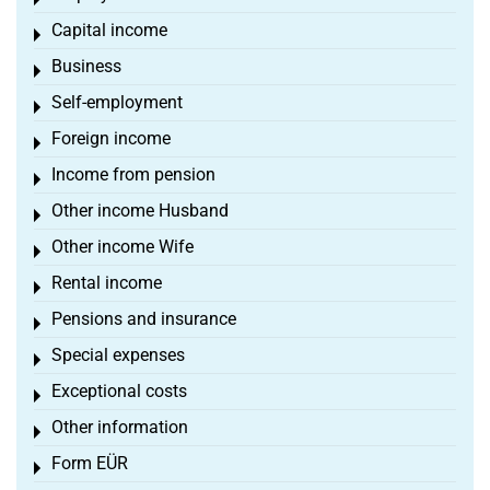
Toggle menu
Capital income
Toggle menu
Business
Toggle menu
Self-employment
Toggle menu
Foreign income
Toggle menu
Income from pension
Toggle menu
Other income Husband
Toggle menu
Other income Wife
Toggle menu
Rental income
Toggle menu
Pensions and insurance
Toggle menu
Special expenses
Toggle menu
Exceptional costs
Toggle menu
Other information
Toggle menu
Form EÜR
Toggle menu