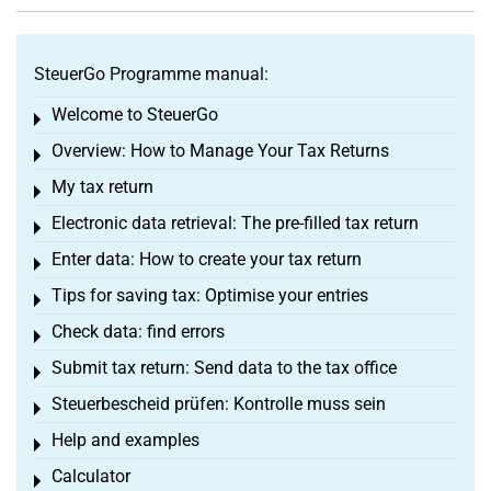
SteuerGo Programme manual:
Welcome to SteuerGo
Toggle menu
Overview: How to Manage Your Tax Returns
Toggle menu
My tax return
Toggle menu
Electronic data retrieval: The pre-filled tax return
Toggle menu
Enter data: How to create your tax return
Toggle menu
Tips for saving tax: Optimise your entries
Toggle menu
Check data: find errors
Toggle menu
Submit tax return: Send data to the tax office
Toggle menu
Steuerbescheid prüfen: Kontrolle muss sein
Toggle menu
Help and examples
Toggle menu
Calculator
Toggle menu