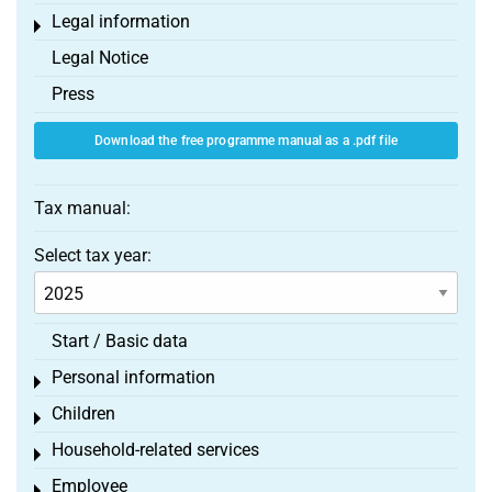
Legal information
Toggle menu
Legal Notice
Press
Download the free programme manual as a .pdf file
Tax manual:
Select tax year:
Start / Basic data
Personal information
Toggle menu
Children
Toggle menu
Household-related services
Toggle menu
Employee