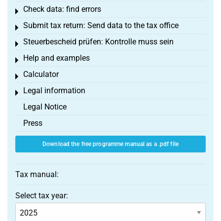
Check data: find errors
Toggle menu
Submit tax return: Send data to the tax office
Toggle menu
Steuerbescheid prüfen: Kontrolle muss sein
Toggle menu
Help and examples
Toggle menu
Calculator
Toggle menu
Legal information
Toggle menu
Legal Notice
Press
Download the free programme manual as a .pdf file
Tax manual:
Select tax year: