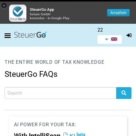
×
SteuerGo App
Ansehen
forium GmbH
kostenlos - In Google Play
22
THE ENTIRE WORLD OF TAX KNOWLEDGE
SteuerGo FAQs
AI POWER FOR YOUR TAX:
beta
With
IntelliScan