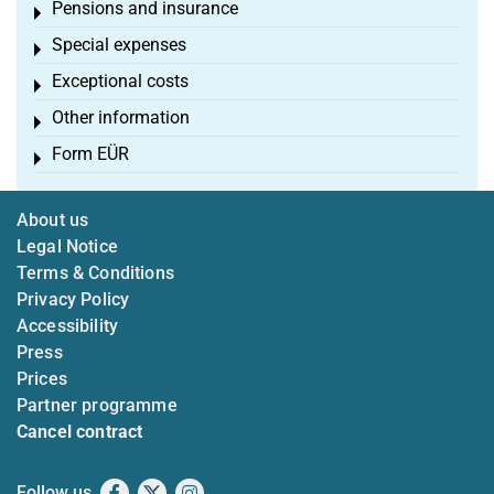
Pensions and insurance
Toggle menu
Special expenses
Toggle menu
Exceptional costs
Toggle menu
Other information
Toggle menu
Form EÜR
Toggle menu
About us
Legal Notice
Terms & Conditions
Privacy Policy
Accessibility
Press
Prices
Partner programme
Cancel contract
Follow us
Facebook
X
Instagram