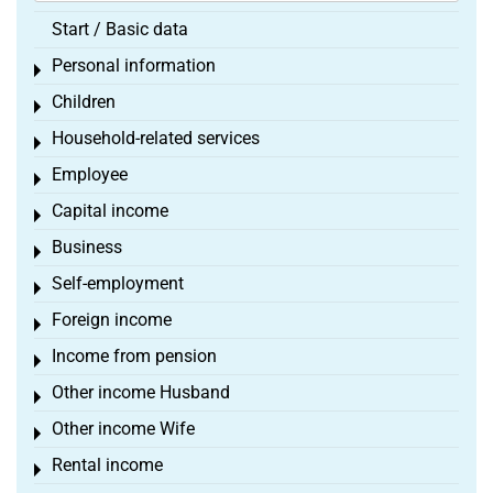
Start / Basic data
Personal information
Toggle menu
Children
Toggle menu
Household-related services
Toggle menu
Employee
Toggle menu
Capital income
Toggle menu
Business
Toggle menu
Self-employment
Toggle menu
Foreign income
Toggle menu
Income from pension
Toggle menu
Other income Husband
Toggle menu
Other income Wife
Toggle menu
Rental income
Toggle menu