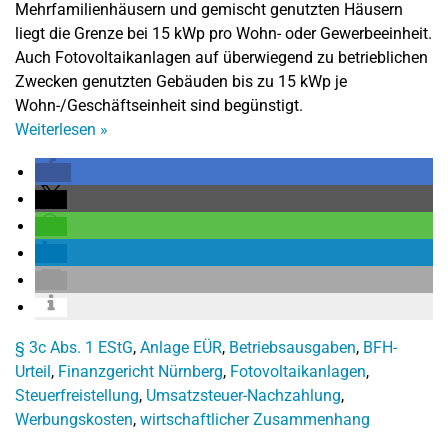
Mehrfamilienhäusern und gemischt genutzten Häusern
liegt die Grenze bei 15 kWp pro Wohn- oder Gewerbeeinheit.
Auch Fotovoltaikanlagen auf überwiegend zu betrieblichen
Zwecken genutzten Gebäuden bis zu 15 kWp je
Wohn-/Geschäftseinheit sind begünstigt.
Weiterlesen
»
§ 3c Abs. 1 EStG
,
Anlage EÜR
,
Betriebsausgaben
,
BFH-
Urteil
,
Finanzgericht Nürnberg
,
Fotovoltaikanlagen
,
Steuerfreistellung
,
Umsatzsteuer-Nachzahlung
,
Werbungskosten
,
wirtschaftlicher Zusammenhang