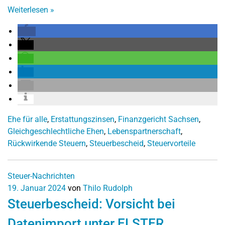
Weiterlesen
»
Ehe für alle
,
Erstattungszinsen
,
Finanzgericht Sachsen
,
Gleichgeschlechtliche Ehen
,
Lebenspartnerschaft
,
Rückwirkende Steuern
,
Steuerbescheid
,
Steuervorteile
Steuer-Nachrichten
19. Januar 2024
von
Thilo Rudolph
Steuerbescheid: Vorsicht bei
Datenimport unter ELSTER