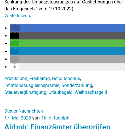
Senkung des Umsatzsteuersatzes auf Gaslieferungen über
das Erdgasnetz“ vom 19.10.2022).
Weiterlesen
»
Arbeitslohn
,
Freibetrag
,
Gehaltsbonus
,
Inflationsausgleichsprämie
,
Sonderzahlung
,
Steuervergünstigung
,
Urlaubsgeld
,
Weihnachtsgeld
Steuer-Nachrichten
17. Mai 2023
von
Thilo Rudolph
Airbnb: Finanzämter überprüfen