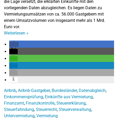
die Lage versetzt, die erklärten Einkünfte mit den
vorliegenden Daten abzugleichen. Es liegen Daten zu
Vermietungsumsätzen von ca. 56.000 Gastgebern mit
einem Umsatzvolumen von insgesamt mehr als 1 Mrd.
Euro vor.
Weiterlesen
»
Airbnb
,
Airbnb-Gastgeber
,
Bundesländer
,
Datenabgleich
,
Einkommensprüfung
,
Einkünfte aus Vermietung
,
Finanzamt
,
Finanzkontrolle
,
Steuererklärung
,
Steuerfahndung
,
Steuerrecht
,
Steuerverwaltung
,
Untervermietung
,
Vermietung