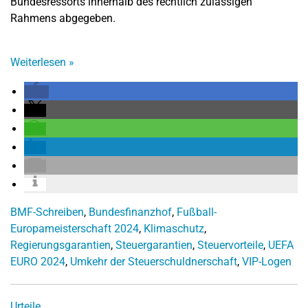
Bundesressorts innerhalb des rechtlich zulässigen
Rahmens abgegeben.
Weiterlesen
»
BMF-Schreiben
,
Bundesfinanzhof
,
Fußball-
Europameisterschaft 2024
,
Klimaschutz
,
Regierungsgarantien
,
Steuergarantien
,
Steuervorteile
,
UEFA
EURO 2024
,
Umkehr der Steuerschuldnerschaft
,
VIP-Logen
Urteile