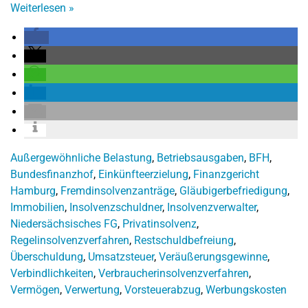
Weiterlesen
»
Außergewöhnliche Belastung
,
Betriebsausgaben
,
BFH
,
Bundesfinanzhof
,
Einkünfteerzielung
,
Finanzgericht
Hamburg
,
Fremdinsolvenzanträge
,
Gläubigerbefriedigung
,
Immobilien
,
Insolvenzschuldner
,
Insolvenzverwalter
,
Niedersächsisches FG
,
Privatinsolvenz
,
Regelinsolvenzverfahren
,
Restschuldbefreiung
,
Überschuldung
,
Umsatzsteuer
,
Veräußerungsgewinne
,
Verbindlichkeiten
,
Verbraucherinsolvenzverfahren
,
Vermögen
,
Verwertung
,
Vorsteuerabzug
,
Werbungskosten