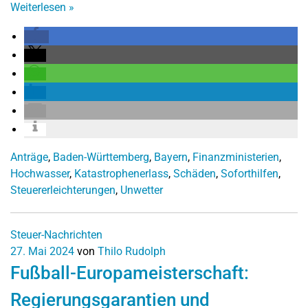
Weiterlesen
»
Anträge
,
Baden-Württemberg
,
Bayern
,
Finanzministerien
,
Hochwasser
,
Katastrophenerlass
,
Schäden
,
Soforthilfen
,
Steuererleichterungen
,
Unwetter
Steuer-Nachrichten
27. Mai 2024
von
Thilo Rudolph
Fußball-Europameisterschaft:
Regierungsgarantien und