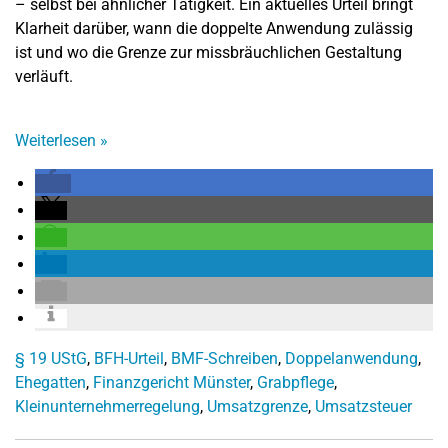
– selbst bei ähnlicher Tätigkeit. Ein aktuelles Urteil bringt
Klarheit darüber, wann die doppelte Anwendung zulässig
ist und wo die Grenze zur missbräuchlichen Gestaltung
verläuft.
Weiterlesen
»
§ 19 UStG
,
BFH-Urteil
,
BMF-Schreiben
,
Doppelanwendung
,
Ehegatten
,
Finanzgericht Münster
,
Grabpflege
,
Kleinunternehmerregelung
,
Umsatzgrenze
,
Umsatzsteuer