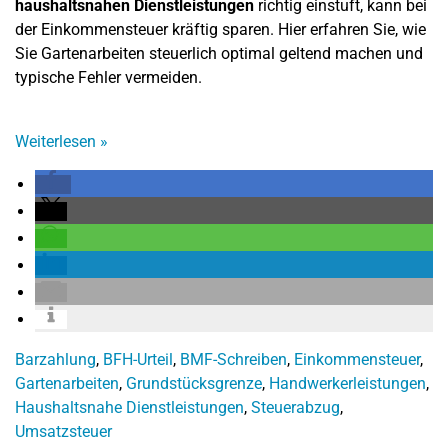
haushaltsnahen Dienstleistungen
richtig einstuft, kann bei
der Einkommensteuer kräftig sparen. Hier erfahren Sie, wie
Sie Gartenarbeiten steuerlich optimal geltend machen und
typische Fehler vermeiden.
Weiterlesen
»
Barzahlung
,
BFH-Urteil
,
BMF-Schreiben
,
Einkommensteuer
,
Gartenarbeiten
,
Grundstücksgrenze
,
Handwerkerleistungen
,
Haushaltsnahe Dienstleistungen
,
Steuerabzug
,
Umsatzsteuer