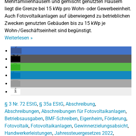
Mehrfamilienhäusern und gemischt genutzten Häusern
liegt die Grenze bei 15 kWp pro Wohn- oder Gewerbeeinheit.
Auch Fotovoltaikanlagen auf überwiegend zu betrieblichen
Zwecken genutzten Gebäuden bis zu 15 kWp je
Wohn-/Geschäftseinheit sind begünstigt.
Weiterlesen
»
§ 3 Nr. 72 EStG
,
§ 35a EStG
,
Abschreibung
,
Abschreibungen
,
Abschreibungen für Fotovoltaikanlagen
,
Betriebsausgaben
,
BMF-Schreiben
,
Eigenheim
,
Förderung
,
Fotovoltaik
,
Fotovoltaikanlagen
,
Gewinnerzielungsabsicht
,
Handwerkerleistungen
,
Jahressteuergesetzes 2022
,