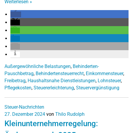
Weiterlesen
»
Außergewöhnliche Belastungen
,
Behinderten-
Pauschbetrag
,
Behindertensteuerrecht
,
Einkommensteuer
,
Freibetrag
,
Haushaltsnahe Dienstleistungen
,
Lohnsteuer
,
Pflegekosten
,
Steuererleichterung
,
Steuervergünstigung
Steuer-Nachrichten
27. Dezember 2024
von
Thilo Rudolph
Kleinunternehmerregelung: