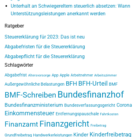
Unterhalt an Schwiegereltern steuerlich absetzen: Wann
Unterstützungsleistungen anerkannt werden
Ratgeber
Steuererklärung für 2023: Das ist neu
Abgabefristen für die Steuererklärung
Abgabepflicht für die Steuererklärung
Schlagwörter
Abgabefrist
App
Apple
Arbeitnehmer
Altersvorsorge
Arbeitszimmer
BFH-Urteil
BFH
Außergewöhnliche Belastungen
BMF
Bundesfinanzhof
BMF-Schreiben
Bundesfinanzministerium
Corona
Bundesverfassungsgericht
Einkommensteuer
Entfernungspauschale
Fahrtkosten
Finanzgericht
Finanzamt
Freibetrag
Kinderfreibetrag
Kinder
Grundfreibetrag
Handwerkerleistungen