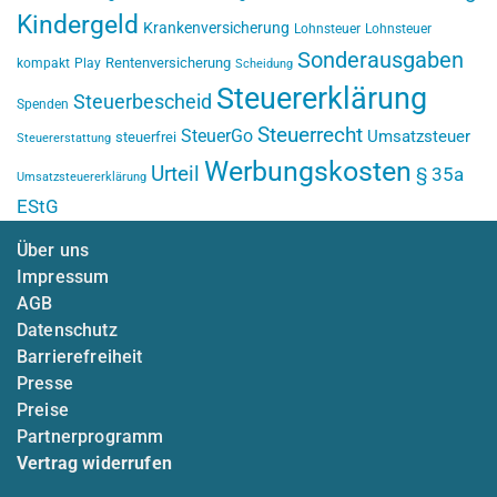
Kindergeld
Krankenversicherung
Lohnsteuer
Lohnsteuer
Sonderausgaben
Rentenversicherung
kompakt
Play
Scheidung
Steuererklärung
Steuerbescheid
Spenden
Steuerrecht
SteuerGo
Umsatzsteuer
steuerfrei
Steuererstattung
Werbungskosten
Urteil
§ 35a
Umsatzsteuererklärung
EStG
Über uns
Impressum
AGB
Datenschutz
Barrierefreiheit
Presse
Preise
Partnerprogramm
Vertrag widerrufen