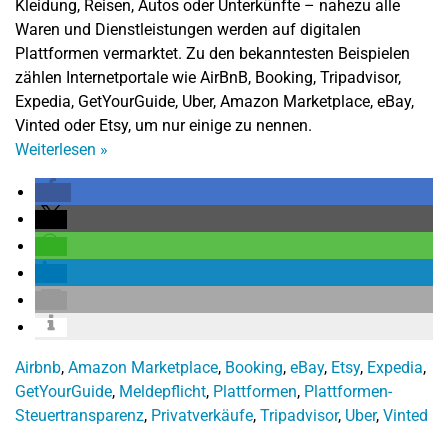
Kleidung, Reisen, Autos oder Unterkünfte – nahezu alle
Waren und Dienstleistungen werden auf digitalen
Plattformen vermarktet. Zu den bekanntesten Beispielen
zählen Internetportale wie AirBnB, Booking, Tripadvisor,
Expedia, GetYourGuide, Uber, Amazon Marketplace, eBay,
Vinted oder Etsy, um nur einige zu nennen.
Weiterlesen
»
Airbnb
,
Amazon Marketplace
,
Booking
,
eBay
,
Etsy
,
Expedia
,
GetYourGuide
,
Meldepflicht
,
Plattformen
,
Plattformen-
Steuertransparenz
,
Privatverkäufe
,
Tripadvisor
,
Uber
,
Vinted