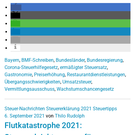
Bayern
,
BMF-Schreiben
,
Bundesländer
,
Bundesregierung
,
Corona-Steuerhilfegesetz
,
ermäßigter Steuersatz
,
Gastronomie
,
Preiserhöhung
,
Restaurantdienstleistungen
,
Übergangsschwierigkeiten
,
Umsatzsteuer
,
Vermittlungsausschuss
,
Wachstumschancengesetz
Steuer-Nachrichten
Steuererklärung 2021
Steuertipps
6. September 2021
von
Thilo Rudolph
Flutkatastrophe 2021: