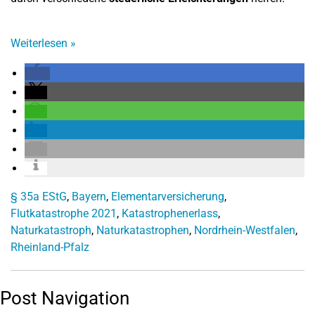
Weiterlesen
»
§ 35a EStG
,
Bayern
,
Elementarversicherung
,
Flutkatastrophe 2021
,
Katastrophenerlass
,
Naturkatastroph
,
Naturkatastrophen
,
Nordrhein-Westfalen
,
Rheinland-Pfalz
Post Navigation