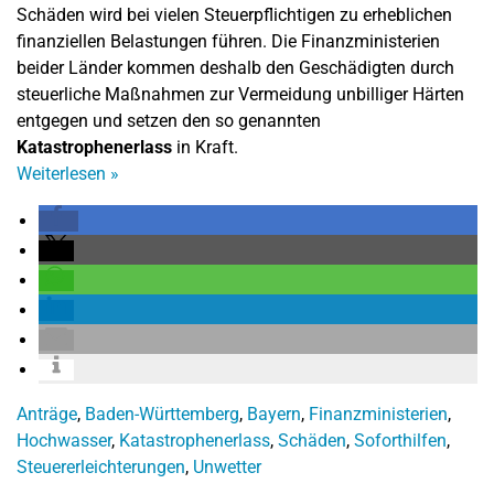
Schäden wird bei vielen Steuerpflichtigen zu erheblichen
finanziellen Belastungen führen. Die Finanzministerien
beider Länder kommen deshalb den Geschädigten durch
steuerliche Maßnahmen zur Vermeidung unbilliger Härten
entgegen und setzen den so genannten
Katastrophenerlass
in Kraft.
Weiterlesen
»
Anträge
,
Baden-Württemberg
,
Bayern
,
Finanzministerien
,
Hochwasser
,
Katastrophenerlass
,
Schäden
,
Soforthilfen
,
Steuererleichterungen
,
Unwetter