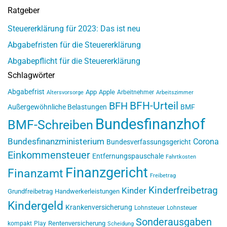
Ratgeber
Steuererklärung für 2023: Das ist neu
Abgabefristen für die Steuererklärung
Abgabepflicht für die Steuererklärung
Schlagwörter
Abgabefrist
App
Apple
Arbeitnehmer
Altersvorsorge
Arbeitszimmer
BFH-Urteil
BFH
Außergewöhnliche Belastungen
BMF
Bundesfinanzhof
BMF-Schreiben
Bundesfinanzministerium
Corona
Bundesverfassungsgericht
Einkommensteuer
Entfernungspauschale
Fahrtkosten
Finanzgericht
Finanzamt
Freibetrag
Kinderfreibetrag
Kinder
Grundfreibetrag
Handwerkerleistungen
Kindergeld
Krankenversicherung
Lohnsteuer
Lohnsteuer
Sonderausgaben
Rentenversicherung
kompakt
Play
Scheidung