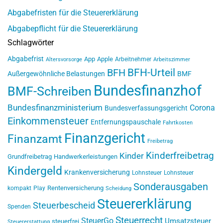
Abgabefristen für die Steuererklärung
Abgabepflicht für die Steuererklärung
Schlagwörter
Abgabefrist
App
Apple
Arbeitnehmer
Altersvorsorge
Arbeitszimmer
BFH-Urteil
BFH
Außergewöhnliche Belastungen
BMF
Bundesfinanzhof
BMF-Schreiben
Bundesfinanzministerium
Corona
Bundesverfassungsgericht
Einkommensteuer
Entfernungspauschale
Fahrtkosten
Finanzgericht
Finanzamt
Freibetrag
Kinderfreibetrag
Kinder
Grundfreibetrag
Handwerkerleistungen
Kindergeld
Krankenversicherung
Lohnsteuer
Lohnsteuer
Sonderausgaben
Rentenversicherung
kompakt
Play
Scheidung
Steuererklärung
Steuerbescheid
Spenden
Steuerrecht
SteuerGo
Umsatzsteuer
steuerfrei
Steuererstattung