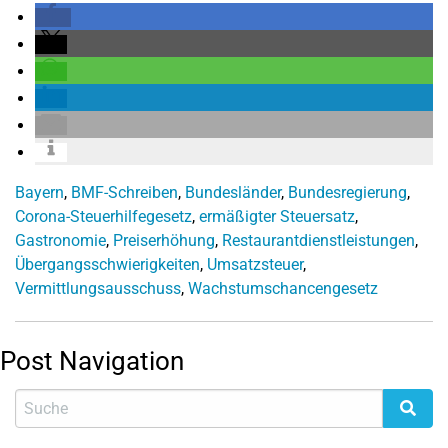
Bayern
,
BMF-Schreiben
,
Bundesländer
,
Bundesregierung
,
Corona-Steuerhilfegesetz
,
ermäßigter Steuersatz
,
Gastronomie
,
Preiserhöhung
,
Restaurantdienstleistungen
,
Übergangsschwierigkeiten
,
Umsatzsteuer
,
Vermittlungsausschuss
,
Wachstumschancengesetz
Post Navigation