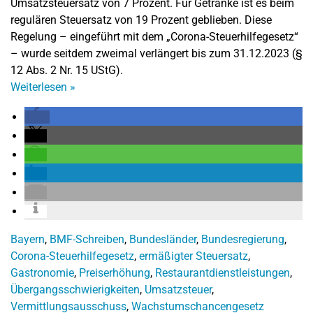
Umsatzsteuersatz von 7 Prozent. Für Getränke ist es beim
regulären Steuersatz von 19 Prozent geblieben. Diese
Regelung – eingeführt mit dem „Corona-Steuerhilfegesetz“
– wurde seitdem zweimal verlängert bis zum 31.12.2023 (§
12 Abs. 2 Nr. 15 UStG).
Weiterlesen
»
Bayern
,
BMF-Schreiben
,
Bundesländer
,
Bundesregierung
,
Corona-Steuerhilfegesetz
,
ermäßigter Steuersatz
,
Gastronomie
,
Preiserhöhung
,
Restaurantdienstleistungen
,
Übergangsschwierigkeiten
,
Umsatzsteuer
,
Vermittlungsausschuss
,
Wachstumschancengesetz