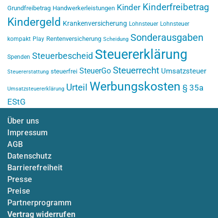
Kinderfreibetrag
Kinder
Grundfreibetrag
Handwerkerleistungen
Kindergeld
Krankenversicherung
Lohnsteuer
Lohnsteuer
Sonderausgaben
Rentenversicherung
kompakt
Play
Scheidung
Steuererklärung
Steuerbescheid
Spenden
Steuerrecht
SteuerGo
Umsatzsteuer
steuerfrei
Steuererstattung
Werbungskosten
Urteil
§ 35a
Umsatzsteuererklärung
EStG
Über uns
Impressum
AGB
Datenschutz
Barrierefreiheit
Presse
Preise
Partnerprogramm
Vertrag widerrufen