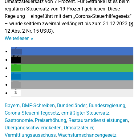
Umsatzsteuersatz von 7 Prozent. Für Getränke ist es beim
regulären Steuersatz von 19 Prozent geblieben. Diese
Regelung – eingeführt mit dem „Corona-Steuerhilfegesetz“
– wurde seitdem zweimal verlängert bis zum 31.12.2023 (§
12 Abs. 2 Nr. 15 UStG).
Weiterlesen
»
Bayern
,
BMF-Schreiben
,
Bundesländer
,
Bundesregierung
,
Corona-Steuerhilfegesetz
,
ermäßigter Steuersatz
,
Gastronomie
,
Preiserhöhung
,
Restaurantdienstleistungen
,
Übergangsschwierigkeiten
,
Umsatzsteuer
,
Vermittlungsausschuss
,
Wachstumschancengesetz