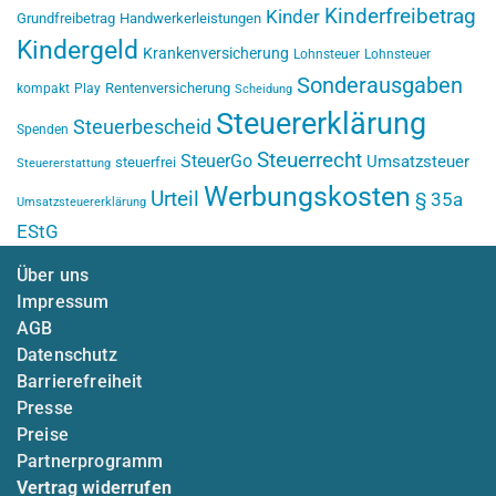
Kinderfreibetrag
Kinder
Grundfreibetrag
Handwerkerleistungen
Kindergeld
Krankenversicherung
Lohnsteuer
Lohnsteuer
Sonderausgaben
Rentenversicherung
kompakt
Play
Scheidung
Steuererklärung
Steuerbescheid
Spenden
Steuerrecht
SteuerGo
Umsatzsteuer
steuerfrei
Steuererstattung
Werbungskosten
Urteil
§ 35a
Umsatzsteuererklärung
EStG
Über uns
Impressum
AGB
Datenschutz
Barrierefreiheit
Presse
Preise
Partnerprogramm
Vertrag widerrufen