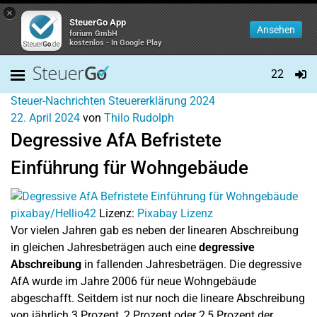
×
SteuerGo App
Ansehen
forium GmbH
kostenlos - In Google Play
22
Steuer-Nachrichten
Steuererklärung 2024
22. April 2024
von
Thilo Rudolph
Degressive AfA Befristete
Einführung für Wohngebäude
pixabay/Hellio42
Lizenz:
Pixabay Lizenz
Vor vielen Jahren gab es neben der linearen Abschreibung
in gleichen Jahresbeträgen auch eine
degressive
Abschreibung
in fallenden Jahresbeträgen. Die degressive
AfA wurde im Jahre 2006 für neue Wohngebäude
abgeschafft. Seitdem ist nur noch die lineare Abschreibung
von jährlich 3 Prozent, 2 Prozent oder 2,5 Prozent der