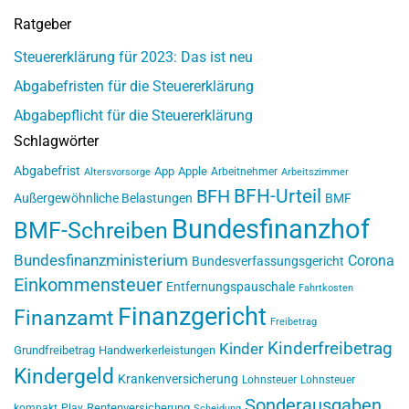
Ratgeber
Steuererklärung für 2023: Das ist neu
Abgabefristen für die Steuererklärung
Abgabepflicht für die Steuererklärung
Schlagwörter
Abgabefrist
App
Apple
Arbeitnehmer
Altersvorsorge
Arbeitszimmer
BFH-Urteil
BFH
Außergewöhnliche Belastungen
BMF
Bundesfinanzhof
BMF-Schreiben
Bundesfinanzministerium
Corona
Bundesverfassungsgericht
Einkommensteuer
Entfernungspauschale
Fahrtkosten
Finanzgericht
Finanzamt
Freibetrag
Kinderfreibetrag
Kinder
Grundfreibetrag
Handwerkerleistungen
Kindergeld
Krankenversicherung
Lohnsteuer
Lohnsteuer
Sonderausgaben
Rentenversicherung
kompakt
Play
Scheidung