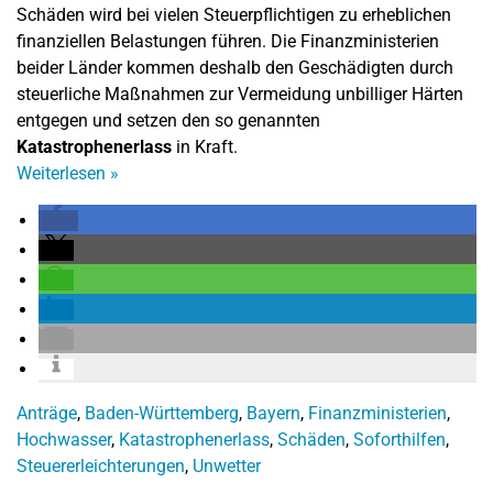
Schäden wird bei vielen Steuerpflichtigen zu erheblichen
finanziellen Belastungen führen. Die Finanzministerien
beider Länder kommen deshalb den Geschädigten durch
steuerliche Maßnahmen zur Vermeidung unbilliger Härten
entgegen und setzen den so genannten
Katastrophenerlass
in Kraft.
Weiterlesen
»
Anträge
,
Baden-Württemberg
,
Bayern
,
Finanzministerien
,
Hochwasser
,
Katastrophenerlass
,
Schäden
,
Soforthilfen
,
Steuererleichterungen
,
Unwetter