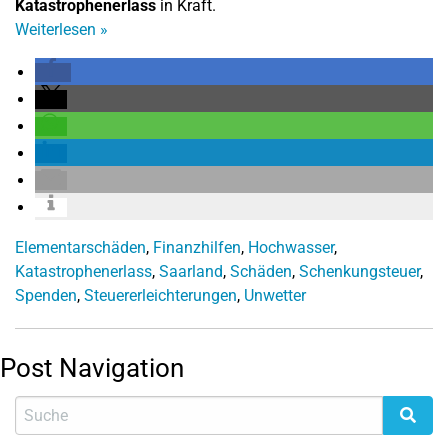
Katastrophenerlass
in Kraft.
Weiterlesen
»
Elementarschäden
,
Finanzhilfen
,
Hochwasser
,
Katastrophenerlass
,
Saarland
,
Schäden
,
Schenkungsteuer
,
Spenden
,
Steuererleichterungen
,
Unwetter
Post Navigation