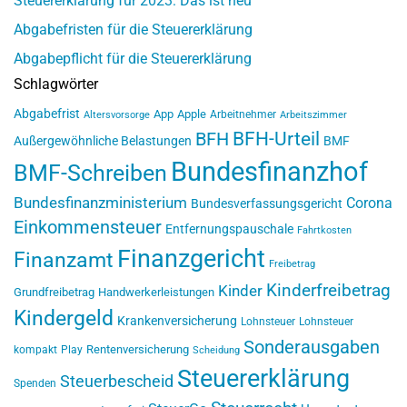
Steuererklärung für 2023: Das ist neu
Abgabefristen für die Steuererklärung
Abgabepflicht für die Steuererklärung
Schlagwörter
Abgabefrist
App
Apple
Arbeitnehmer
Altersvorsorge
Arbeitszimmer
BFH-Urteil
BFH
Außergewöhnliche Belastungen
BMF
Bundesfinanzhof
BMF-Schreiben
Bundesfinanzministerium
Corona
Bundesverfassungsgericht
Einkommensteuer
Entfernungspauschale
Fahrtkosten
Finanzgericht
Finanzamt
Freibetrag
Kinderfreibetrag
Kinder
Grundfreibetrag
Handwerkerleistungen
Kindergeld
Krankenversicherung
Lohnsteuer
Lohnsteuer
Sonderausgaben
Rentenversicherung
kompakt
Play
Scheidung
Steuererklärung
Steuerbescheid
Spenden