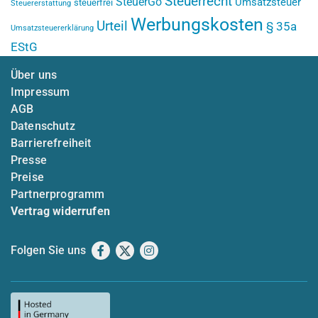
Steuerrecht
SteuerGo
Umsatzsteuer
steuerfrei
Steuererstattung
Werbungskosten
Urteil
§ 35a
Umsatzsteuererklärung
EStG
Über uns
Impressum
AGB
Datenschutz
Barrierefreiheit
Presse
Preise
Partnerprogramm
Vertrag widerrufen
Folgen Sie uns
Facebook
X
Instagram