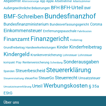
Abgabefrist
App
Apple
Arbeitnehmer
Altersvorsorge
Arbeitszimmer
BFH-Urteil
BFH
Außergewöhnliche Belastungen
BMF
Bundesfinanzhof
BMF-Schreiben
Bundesfinanzministerium
Corona
Bundesverfassungsgericht
Einkommensteuer
Entfernungspauschale
Fahrtkosten
Finanzgericht
Finanzamt
Freibetrag
Kinderfreibetrag
Kinder
Grundfreibetrag
Handwerkerleistungen
Kindergeld
Krankenversicherung
Lohnsteuer
Lohnsteuer
Sonderausgaben
Rentenversicherung
kompakt
Play
Scheidung
Steuererklärung
Steuerbescheid
Spenden
Steuerrecht
SteuerGo
Umsatzsteuer
steuerfrei
Steuererstattung
Werbungskosten
Urteil
§ 35a
Umsatzsteuererklärung
EStG
Über uns