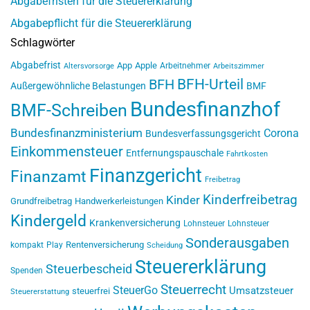
Abgabefristen für die Steuererklärung
Abgabepflicht für die Steuererklärung
Schlagwörter
Abgabefrist
App
Apple
Arbeitnehmer
Altersvorsorge
Arbeitszimmer
BFH-Urteil
BFH
Außergewöhnliche Belastungen
BMF
Bundesfinanzhof
BMF-Schreiben
Bundesfinanzministerium
Corona
Bundesverfassungsgericht
Einkommensteuer
Entfernungspauschale
Fahrtkosten
Finanzgericht
Finanzamt
Freibetrag
Kinderfreibetrag
Kinder
Grundfreibetrag
Handwerkerleistungen
Kindergeld
Krankenversicherung
Lohnsteuer
Lohnsteuer
Sonderausgaben
Rentenversicherung
kompakt
Play
Scheidung
Steuererklärung
Steuerbescheid
Spenden
Steuerrecht
SteuerGo
Umsatzsteuer
steuerfrei
Steuererstattung