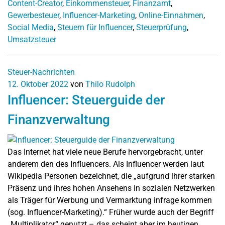
Content-Creator
,
Einkommensteuer
,
Finanzamt
,
Gewerbesteuer
,
Influencer-Marketing
,
Online-Einnahmen
,
Social Media
,
Steuern für Influencer
,
Steuerprüfung
,
Umsatzsteuer
Steuer-Nachrichten
12. Oktober 2022
von
Thilo Rudolph
Influencer: Steuerguide der
Finanzverwaltung
Das Internet hat viele neue Berufe hervorgebracht, unter
anderem den des Influencers. Als Influencer werden laut
Wikipedia Personen bezeichnet, die „aufgrund ihrer starken
Präsenz und ihres hohen Ansehens in sozialen Netzwerken
als Träger für Werbung und Vermarktung infrage kommen
(sog. Influencer-Marketing).“ Früher wurde auch der Begriff
„Multiplikator“ genutzt – das scheint aber im heutigen