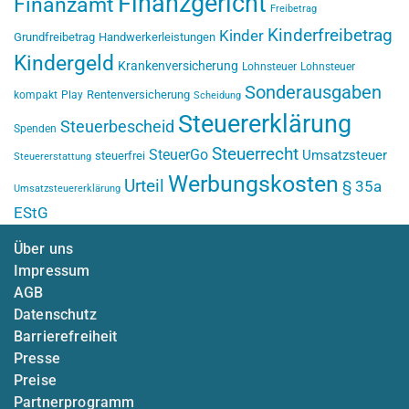
Finanzgericht
Finanzamt
Freibetrag
Kinderfreibetrag
Kinder
Grundfreibetrag
Handwerkerleistungen
Kindergeld
Krankenversicherung
Lohnsteuer
Lohnsteuer
Sonderausgaben
Rentenversicherung
kompakt
Play
Scheidung
Steuererklärung
Steuerbescheid
Spenden
Steuerrecht
SteuerGo
Umsatzsteuer
steuerfrei
Steuererstattung
Werbungskosten
Urteil
§ 35a
Umsatzsteuererklärung
EStG
Über uns
Impressum
AGB
Datenschutz
Barrierefreiheit
Presse
Preise
Partnerprogramm