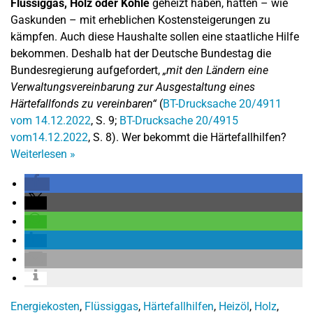
Flüssiggas, Holz oder Kohle
geheizt haben, hatten – wie
Gaskunden – mit erheblichen Kostensteigerungen zu
kämpfen. Auch diese Haushalte sollen eine staatliche Hilfe
bekommen. Deshalb hat der Deutsche Bundestag die
Bundesregierung aufgefordert,
„mit den Ländern eine
Verwaltungsvereinbarung zur Ausgestaltung eines
Härtefallfonds zu vereinbaren“
(
BT-Drucksache 20/4911
vom 14.12.2022
, S. 9;
BT-Drucksache 20/4915
vom14.12.2022
, S. 8). Wer bekommt die Härtefallhilfen?
Weiterlesen
»
Energiekosten
,
Flüssiggas
,
Härtefallhilfen
,
Heizöl
,
Holz
,