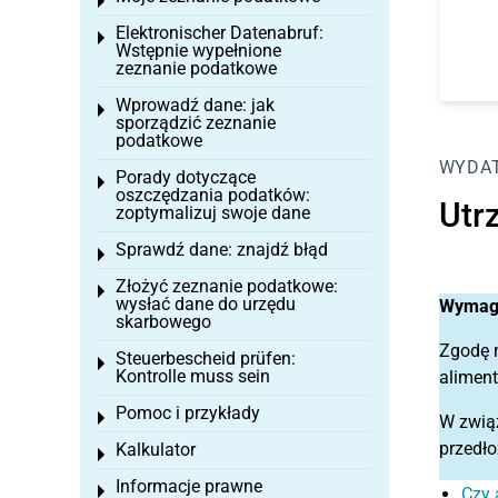
Toggle menu
Elektronischer Datenabruf:
Toggle menu
Wstępnie wypełnione
zeznanie podatkowe
Wprowadź dane: jak
Toggle menu
sporządzić zeznanie
podatkowe
WYDAT
Porady dotyczące
Toggle menu
oszczędzania podatków:
Utr
zoptymalizuj swoje dane
Sprawdź dane: znajdź błąd
Toggle menu
Złożyć zeznanie podatkowe:
Toggle menu
wysłać dane do urzędu
Wymaga
skarbowego
Zgodę 
Steuerbescheid prüfen:
Toggle menu
Kontrolle muss sein
aliment
Pomoc i przykłady
Toggle menu
W zwią
przedł
Kalkulator
Toggle menu
Informacje prawne
Toggle menu
Czy 