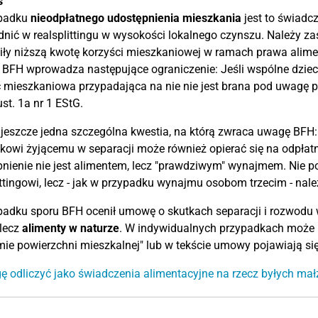
s
padku
nieodpłatnego udostępnienia mieszkania
jest to świadc
nić w realsplittingu w wysokości lokalnego czynszu. Należy zas
ły niższą kwotę korzyści mieszkaniowej w ramach prawa alime
BFH wprowadza następujące ograniczenie: Jeśli wspólne dziec
 mieszkaniowa przypadająca na nie nie jest brana pod uwagę p
ust. 1a nr 1 EStG.
e jeszcze jedna szczególna kwestia, na którą zwraca uwagę BF
owi żyjącemu w separacji może również opierać się na odpła
nienie nie jest alimentem, lecz "prawdziwym" wynajmem. Nie pod
ittingowi, lecz - jak w przypadku wynajmu osobom trzecim - nal
adku sporu BFH ocenił umowę o skutkach separacji i rozwodu 
lecz
alimenty w naturze
. W indywidualnych przypadkach może b
ie powierzchni mieszkalnej" lub w tekście umowy pojawiają się
 odliczyć jako świadczenia alimentacyjne na rzecz byłych ma