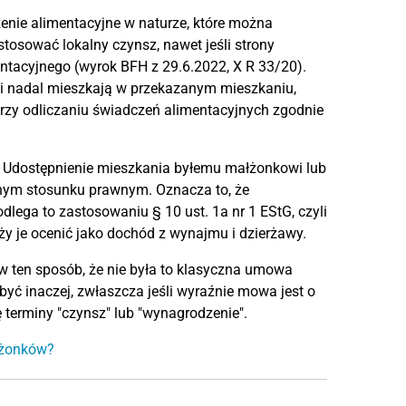
zenie alimentacyjne w naturze, które można
tosować lokalny czynsz, nawet jeśli strony
ntacyjnego (wyrok BFH z 29.6.2022, X R 33/20).
i nadal mieszkają w przekazanym mieszkaniu,
rzy odliczaniu świadczeń alimentacyjnych zgodnie
H: Udostępnienie mieszkania byłemu małżonkowi lub
tnym stosunku prawnym. Oznacza to, że
lega to zastosowaniu § 10 ust. 1a nr 1 EStG, czyli
eży je ocenić jako dochód z wynajmu i dzierżawy.
w ten sposób, że nie była to klasyczna umowa
yć inaczej, zwłaszcza jeśli wyraźnie mowa jest o
 terminy "czynsz" lub "wynagrodzenie".
łżonków?