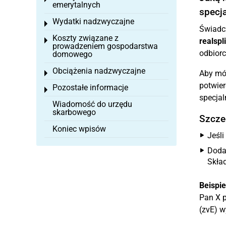
emerytalnych
specj
Wydatki nadzwyczajne
Toggle menu
Świadcz
Koszty związane z
Toggle menu
realspli
prowadzeniem gospodarstwa
odbior
domowego
Obciążenia nadzwyczajne
Aby móc
Toggle menu
potwier
Pozostałe informacje
Toggle menu
specjal
Wiadomość do urzędu
skarbowego
Szcze
Koniec wpisów
Jeśl
Doda
Skła
Beispie
Pan X p
(zvE) w