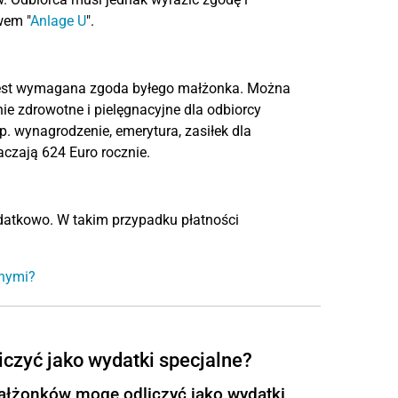
wem "
Anlage U
".
e jest wymagana zgoda byłego małżonka. Można
ie zdrowotne i pielęgnacyjne dla odbiorcy
 wynagrodzenie, emerytura, zasiłek dla
aczają 624 Euro rocznie.
odatkowo. W takim przypadku płatności
jnymi?
iczyć jako wydatki specjalne?
ałżonków mogę odliczyć jako wydatki