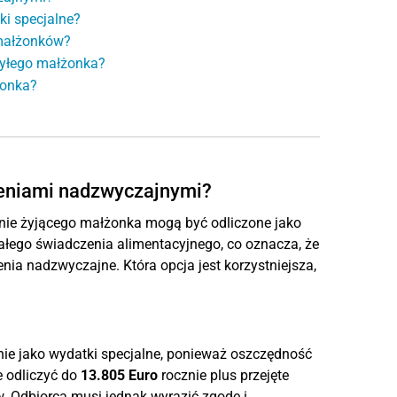
ki specjalne?
 małżonków?
byłego małżonka?
żonka?
żeniami nadzwyczajnymi?
lnie żyjącego małżonka mogą być odliczone jako
całego świadczenia alimentacyjnego, co oznacza, że
enia nadzwyczajne. Która opcja jest korzystniejsza,
nie jako wydatki specjalne, ponieważ oszczędność
 odliczyć do
13.805 Euro
rocznie plus przejęte
w. Odbiorca musi jednak wyrazić zgodę i