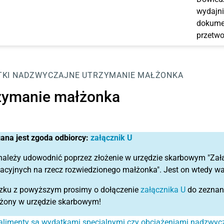
wydajni
dokumen
przetwo
KI NADZWYCZAJNE
UTRZYMANIE MAŁŻONKA
zymanie małżonka
na jest zgoda odbiorcy:
załącznik U
należy udowodnić poprzez złożenie w urzędzie skarbowym "Za
acyjnych na rzecz rozwiedzionego małżonka". Jest on wtedy w
zku z powyższym prosimy o dołączenie
załącznika U
do zeznani
ożony w urzędzie skarbowym!
alimenty są wydatkami specjalnymi czy obciążeniami nadzwyc