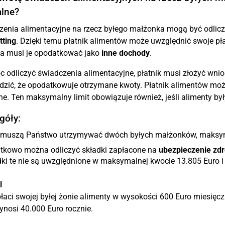
alne?
enia alimentacyjne na rzecz byłego małżonka mogą być odlic
tting
. Dzięki temu płatnik alimentów może uwzględnić swoje pł
ca musi je opodatkować jako
inne dochody
.
 odliczyć świadczenia alimentacyjne, płatnik musi złożyć wnios
dzić, że opodatkowuje otrzymane kwoty. Płatnik alimentów moż
ne. Ten maksymalny limit obowiązuje również, jeśli alimenty był
góły:
i muszą Państwo utrzymywać dwóch byłych małżonków, maksy
tkowo można odliczyć składki zapłacone na
ubezpieczenie zdr
dki te nie są uwzględnione w maksymalnej kwocie 13.805 Euro 
l
łaci swojej byłej żonie alimenty w wysokości 600 Euro miesię
ynosi 40.000 Euro rocznie.