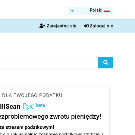
Polski
Zarejestruj się
Zaloguj się
I DLA TWOJEGO PODATKU:
beta
elliScan
KI
ezproblemowego zwrotu pieniędzy!
 ze stresem podatkowym!
 się, jak wypełnić zeznanie podatkowe szybciej i