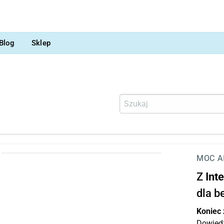
Blog
Sklep
MOC A
Z
Int
dla b
Koniec
Dowiedz