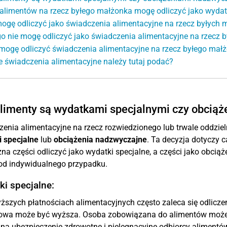
z alimentów na rzecz byłego małżonka mogę odliczyć jako wydat
ogę odliczyć jako świadczenia alimentacyjne na rzecz byłych
o nie mogę odliczyć jako świadczenia alimentacyjne na rzecz 
mogę odliczyć świadczenia alimentacyjne na rzecz byłego mał
e świadczenia alimentacyjne należy tutaj podać?
limenty są wydatkami specjalnymi czy obcią
enia alimentacyjne na rzecz rozwiedzionego lub trwale oddzie
 specjalne
lub
obciążenia nadzwyczajne
. Ta decyzja dotyczy 
na części odliczyć jako wydatki specjalne, a części jako obciąż
od indywidualnego przypadku.
i specjalne:
ższych płatnościach alimentacyjnych często zaleca się odlicze
owa może być wyższa. Osoba zobowiązana do alimentów może
 na ubezpieczenie zdrowotne i pielęgnacyjne odbiorcy alimentó