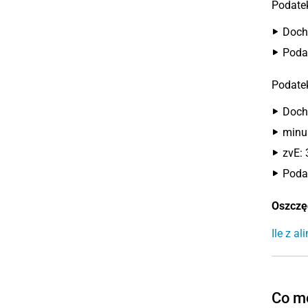
Podate
Doch
Poda
Podate
Doch
minus
zvE: 
Poda
Oszczę
Ile z a
Co mo