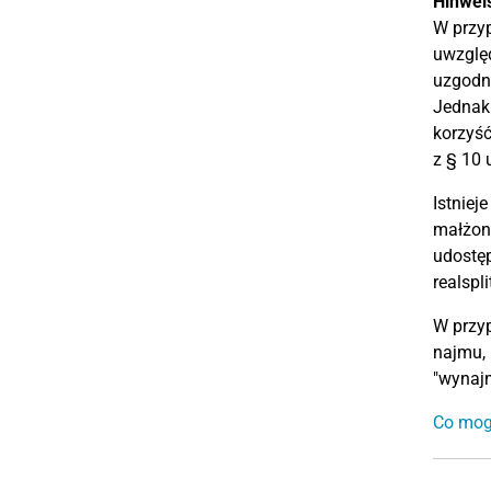
Hinwei
W przy
uwzględ
uzgodni
Jednak 
korzyść
z § 10 
Istniej
małżonk
udostęp
realspl
W przyp
najmu, 
"wynajm
Co mogę