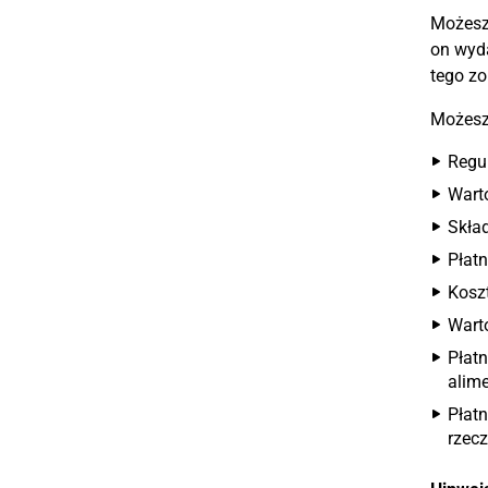
Możesz 
on wyda
tego z
Możesz 
Regu
Wart
Skład
Płat
Koszt
Wart
Płat
alim
Płatn
rzec