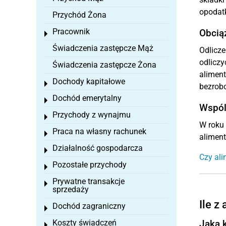
opodatk
Przychód Żona
Pracownik
Obcią
Toggle menu
Świadczenia zastępcze Mąż
Odlicze
odliczy
Świadczenia zastępcze Żona
alimen
Dochody kapitałowe
Toggle menu
bezrobo
Dochód emerytalny
Toggle menu
Wspóln
Przychody z wynajmu
Toggle menu
W roku 
Praca na własny rachunek
Toggle menu
aliment
Działalność gospodarcza
Toggle menu
Czy al
Pozostałe przychody
Toggle menu
Prywatne transakcje
Toggle menu
sprzedaży
Ile z
Dochód zagraniczny
Toggle menu
Koszty świadczeń
Jaką 
Toggle menu