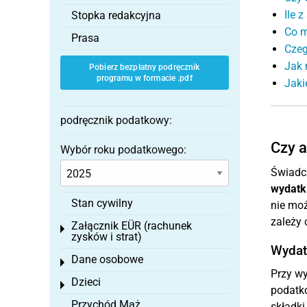
Ile 
Stopka redakcyjna
Co m
Prasa
Czeg
Jak 
Pobierz bezpłatny podręcznik
programu w formacie .pdf
Jaki
podręcznik podatkowy:
Czy a
Wybór roku podatkowego:
Świadcz
wydatki
Stan cywilny
nie moż
zależy 
Załącznik EÜR (rachunek
Toggle menu
zysków i strat)
Wydatk
Dane osobowe
Toggle menu
Przy wy
Dzieci
Toggle menu
podatk
Przychód Mąż
składki