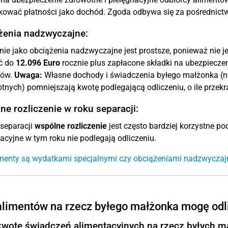
ować płatności jako dochód. Zgoda odbywa się za pośrednict
żenia nadzwyczajne:
nie jako obciążenia nadzwyczajne jest prostsze, ponieważ ni
ć do
12.096 Euro
rocznie plus zapłacone składki na ubezpieczen
tów.
Uwaga:
Własne dochody i świadczenia byłego małżonka (np.
tnych) pomniejszają kwotę podlegającą odliczeniu, o ile przekr
e rozliczenie w roku separacji:
separacji
wspólne rozliczenie
jest często bardziej korzystne p
acyjne w tym roku nie podlegają odliczeniu.
imenty są wydatkami specjalnymi czy obciążeniami nadzwycza
 alimentów na rzecz byłego małżonka mogę odl
kwotę świadczeń alimentacyjnych na rzecz byłych m