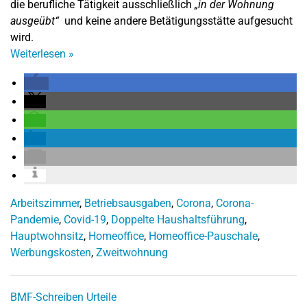
die berufliche Tätigkeit ausschließlich
„in der Wohnung
ausgeübt“
und keine andere Betätigungsstätte aufgesucht
wird.
Weiterlesen
»
Arbeitszimmer
,
Betriebsausgaben
,
Corona
,
Corona-
Pandemie
,
Covid-19
,
Doppelte Haushaltsführung
,
Hauptwohnsitz
,
Homeoffice
,
Homeoffice-Pauschale
,
Werbungskosten
,
Zweitwohnung
BMF-Schreiben
Urteile