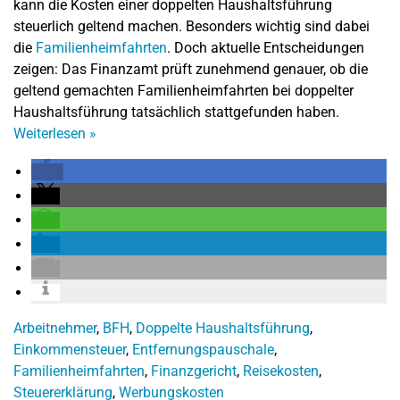
kann die Kosten einer doppelten Haushaltsführung
steuerlich geltend machen. Besonders wichtig sind dabei
die
Familienheimfahrten
. Doch aktuelle Entscheidungen
zeigen: Das Finanzamt prüft zunehmend genauer, ob die
geltend gemachten Familienheimfahrten bei doppelter
Haushaltsführung tatsächlich stattgefunden haben.
Weiterlesen
»
Arbeitnehmer
,
BFH
,
Doppelte Haushaltsführung
,
Einkommensteuer
,
Entfernungspauschale
,
Familienheimfahrten
,
Finanzgericht
,
Reisekosten
,
Steuererklärung
,
Werbungskosten