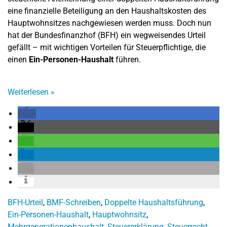
eine finanzielle Beteiligung an den Haushaltskosten des
Hauptwohnsitzes nachgewiesen werden muss. Doch nun
hat der Bundesfinanzhof (BFH) ein wegweisendes Urteil
gefällt – mit wichtigen Vorteilen für Steuerpflichtige, die
einen
Ein-Personen-Haushalt
führen.
Weiterlesen
»
BFH-Urteil
,
BMF-Schreiben
,
Doppelte Haushaltsführung
,
Ein-Personen-Haushalt
,
Hauptwohnsitz
,
Mehrgenerationenhaushalt
,
Steuererklärung
,
Steuerrecht
,