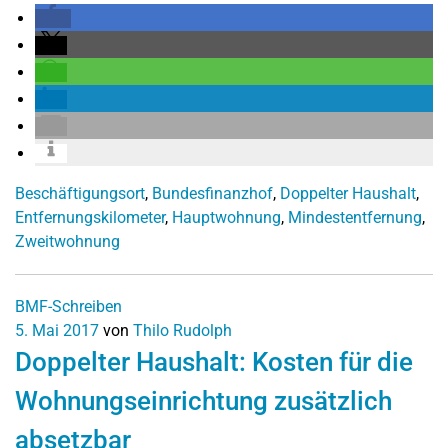
Beschäftigungsort
,
Bundesfinanzhof
,
Doppelter Haushalt
,
Entfernungskilometer
,
Hauptwohnung
,
Mindestentfernung
,
Zweitwohnung
BMF-Schreiben
5. Mai 2017
von
Thilo Rudolph
Doppelter Haushalt: Kosten für die
Wohnungseinrichtung zusätzlich
absetzbar