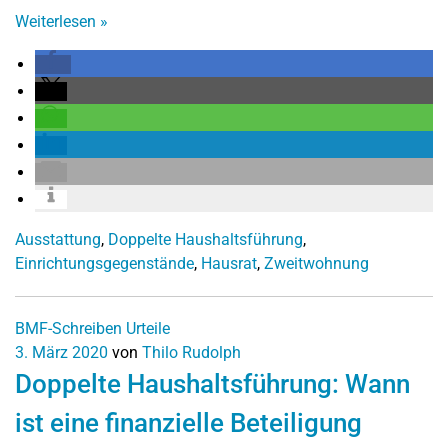
Weiterlesen
»
Ausstattung
,
Doppelte Haushaltsführung
,
Einrichtungsgegenstände
,
Hausrat
,
Zweitwohnung
BMF-Schreiben
Urteile
3. März 2020
von
Thilo Rudolph
Doppelte Haushaltsführung: Wann
ist eine finanzielle Beteiligung