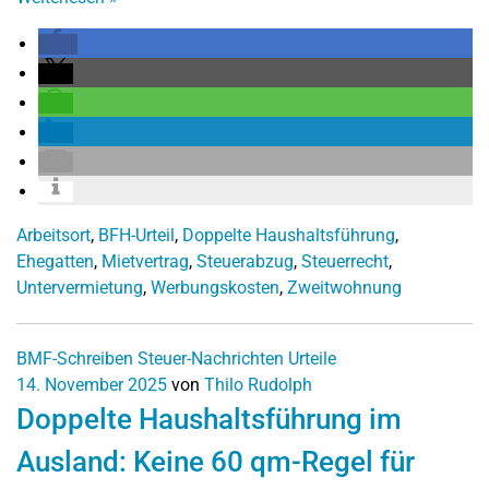
Arbeitsort
,
BFH-Urteil
,
Doppelte Haushaltsführung
,
Ehegatten
,
Mietvertrag
,
Steuerabzug
,
Steuerrecht
,
Untervermietung
,
Werbungskosten
,
Zweitwohnung
BMF-Schreiben
Steuer-Nachrichten
Urteile
14. November 2025
von
Thilo Rudolph
Doppelte Haushaltsführung im
Ausland: Keine 60 qm-Regel für