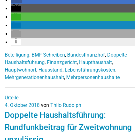
Beteiligung
,
BMF-Schreiben
,
Bundesfinanzhof
,
Doppelte
Haushaltsführung
,
Finanzgericht
,
Haupthaushalt
,
Hauptwohnort
,
Hausstand
,
Lebensführungskosten
,
Mehrgenerationenhaushalt
,
Mehrpersonenhaushalte
Urteile
4. Oktober 2018
von
Thilo Rudolph
Doppelte Haushaltsführung:
Rundfunkbeitrag für Zweitwohnung
unzulässig