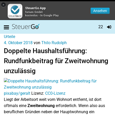
×
SteuerGo App
Ansehen
forium GmbH
kostenlos - In Google Play
22
Urteile
4. Oktober 2018
von
Thilo Rudolph
Doppelte Haushaltsführung:
Rundfunkbeitrag für Zweitwohnung
unzulässig
pixabay/geralt
Lizenz:
CC0-Lizenz
Liegt der Arbeitsort weit vom Wohnort entfernt, ist dort
oftmals eine
Zweitwohnung
erforderlich. Wenn also aus
beruflichen Gründen neben der Hauptwohnung ein