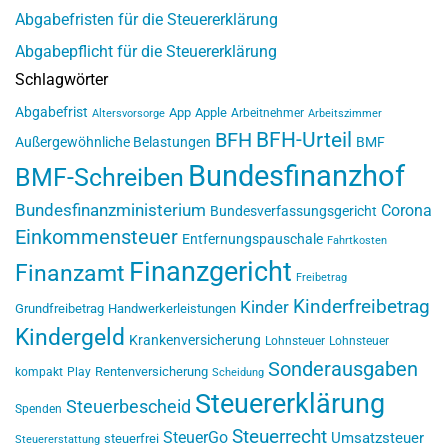
Abgabefristen für die Steuererklärung
Abgabepflicht für die Steuererklärung
Schlagwörter
Abgabefrist
App
Apple
Arbeitnehmer
Altersvorsorge
Arbeitszimmer
BFH-Urteil
BFH
Außergewöhnliche Belastungen
BMF
Bundesfinanzhof
BMF-Schreiben
Bundesfinanzministerium
Corona
Bundesverfassungsgericht
Einkommensteuer
Entfernungspauschale
Fahrtkosten
Finanzgericht
Finanzamt
Freibetrag
Kinderfreibetrag
Kinder
Grundfreibetrag
Handwerkerleistungen
Kindergeld
Krankenversicherung
Lohnsteuer
Lohnsteuer
Sonderausgaben
Rentenversicherung
kompakt
Play
Scheidung
Steuererklärung
Steuerbescheid
Spenden
Steuerrecht
SteuerGo
Umsatzsteuer
steuerfrei
Steuererstattung