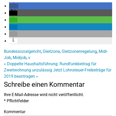
Bundessozialgericht
,
Gleitzone
,
Gleitzonenregelung
,
Midi-
Job
,
Midijob
,
v
«
Doppelte Haushaltsführung: Rundfunkbeitrag für
Zweitwohnung unzulässig
Jetzt Lohnsteuer-Freibeträge für
2019 beantragen
»
Schreibe einen Kommentar
Ihre E-Mail-Adresse wird nicht veröffentlicht.
*
Pflichtfelder
Kommentar