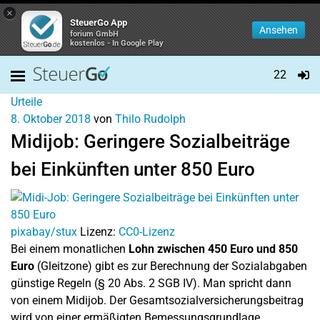
×
SteuerGo App
Ansehen
forium GmbH
kostenlos - In Google Play
22
Urteile
8. Oktober 2018
von
Thilo Rudolph
Midijob: Geringere Sozialbeiträge
bei Einkünften unter 850 Euro
pixabay/stux
Lizenz:
CC0-Lizenz
Bei einem monatlichen
Lohn zwischen 450 Euro und 850
Euro
(Gleitzone) gibt es zur Berechnung der Sozialabgaben
günstige Regeln (§ 20 Abs. 2 SGB IV). Man spricht dann
von einem Midijob. Der Gesamtsozialversicherungsbeitrag
wird von einer ermäßigten Bemessungsgrundlage