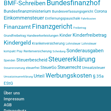
Bundesfinanzhof
BMF-Schreiben
Bundesfinanzministerium
Corona
Bundesverfassungsgericht
Einkommensteuer
Entfernungspauschale
Fahrtkosten
Finanzgericht
Finanzamt
Freibetrag
Kinderfreibetrag
Kinder
Grundfreibetrag
Handwerkerleistungen
Kindergeld
Krankenversicherung
Lohnsteuer
Lohnsteuer
Sonderausgaben
Rentenversicherung
kompakt
Play
Scheidung
Steuererklärung
Steuerbescheid
Spenden
Steuerrecht
SteuerGo
Umsatzsteuer
steuerfrei
Steuererstattung
Werbungskosten
Urteil
§ 35a
Umsatzsteuererklärung
EStG
Über uns
Impressum
AGB
Datenschutz