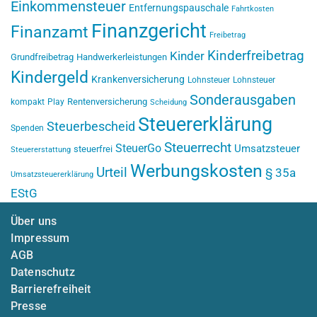
Einkommensteuer
Entfernungspauschale
Fahrtkosten
Finanzgericht
Finanzamt
Freibetrag
Kinderfreibetrag
Kinder
Grundfreibetrag
Handwerkerleistungen
Kindergeld
Krankenversicherung
Lohnsteuer
Lohnsteuer
Sonderausgaben
Rentenversicherung
kompakt
Play
Scheidung
Steuererklärung
Steuerbescheid
Spenden
Steuerrecht
SteuerGo
Umsatzsteuer
steuerfrei
Steuererstattung
Werbungskosten
Urteil
§ 35a
Umsatzsteuererklärung
EStG
Über uns
Impressum
AGB
Datenschutz
Barrierefreiheit
Presse