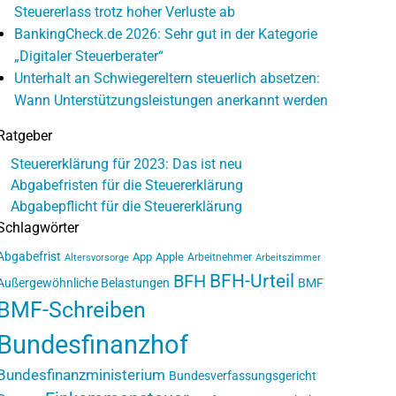
Steuererlass trotz hoher Verluste ab
BankingCheck.de 2026: Sehr gut in der Kategorie
„Digitaler Steuerberater“
Unterhalt an Schwiegereltern steuerlich absetzen:
Wann Unterstützungsleistungen anerkannt werden
Ratgeber
Steuererklärung für 2023: Das ist neu
Abgabefristen für die Steuererklärung
Abgabepflicht für die Steuererklärung
Schlagwörter
Abgabefrist
App
Apple
Arbeitnehmer
Altersvorsorge
Arbeitszimmer
BFH-Urteil
BFH
Außergewöhnliche Belastungen
BMF
BMF-Schreiben
Bundesfinanzhof
Bundesfinanzministerium
Bundesverfassungsgericht