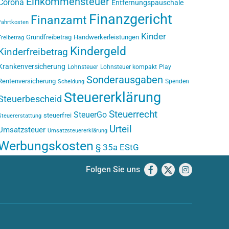
Einkommensteuer
Corona
Entfernungspauschale
Finanzgericht
Finanzamt
Fahrtkosten
Kinder
Grundfreibetrag
Handwerkerleistungen
Freibetrag
Kindergeld
Kinderfreibetrag
Krankenversicherung
Lohnsteuer
Lohnsteuer kompakt
Play
Sonderausgaben
Rentenversicherung
Spenden
Scheidung
Steuererklärung
Steuerbescheid
Steuerrecht
SteuerGo
steuerfrei
Steuererstattung
Urteil
Umsatzsteuer
Umsatzsteuererklärung
Werbungskosten
§ 35a EStG
Folgen Sie uns
Facebook
X
Instagram