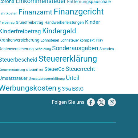
Einkommensteuer
Corona
Entfernungspauschale
Finanzgericht
Finanzamt
Fahrtkosten
Kinder
Grundfreibetrag
Handwerkerleistungen
Freibetrag
Kindergeld
Kinderfreibetrag
Krankenversicherung
Lohnsteuer
Lohnsteuer kompakt
Play
Sonderausgaben
Rentenversicherung
Spenden
Scheidung
Steuererklärung
Steuerbescheid
Steuerrecht
SteuerGo
steuerfrei
Steuererstattung
Urteil
Umsatzsteuer
Umsatzsteuererklärung
Werbungskosten
§ 35a EStG
Folgen Sie uns
Facebook
X
Instagram