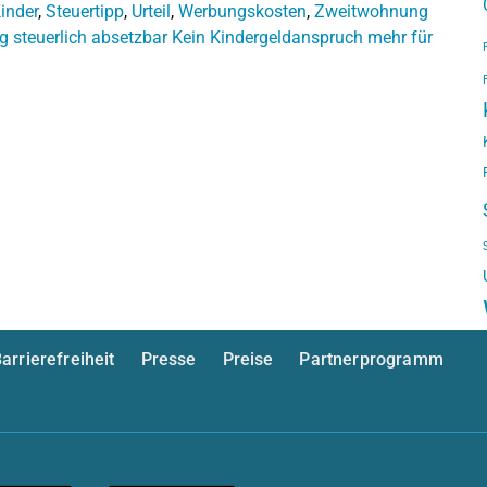
inder
,
Steuertipp
,
Urteil
,
Werbungskosten
,
Zweitwohnung
 steuerlich absetzbar
Kein Kindergeldanspruch mehr für
arrierefreiheit
Presse
Preise
Partnerprogramm