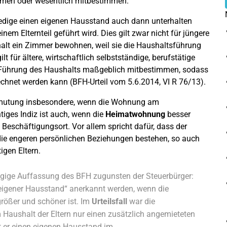
immen oder wesentlich mitbestimmen.
edige einen eigenen Hausstand auch dann unterhalten
em Elternteil geführt wird. Dies gilt zwar nicht für jüngere
shalt ein Zimmer bewohnen, weil sie die Haushaltsführung
 für ältere, wirtschaftlich selbstständige, berufstätige
ie Führung des Haushalts maßgeblich mitbestimmen, sodass
echnet werden kann (BFH-Urteil vom 5.6.2014, VI R 76/13).
ermutung insbesondere, wenn die Wohnung am
tiges Indiz ist auch, wenn die
Heimatwohnung
besser
Beschäftigungsort. Vor allem spricht dafür, dass der
 die engeren persönlichen Beziehungen bestehen, so auch
igen Eltern.
ügige Auffassung des BFH zugunsten der Steuerbürger:
eigener Hausstand“ anerkannt werden, wenn die
ößer und schöner ist. Im
Urteilsfall
war die
aushalt der Eltern nur einen zusätzlich angemieteten
t er einen eigenen Hausstand im