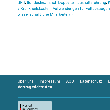
BFH
,
Bundesfinanzhof
,
Doppelte Haushaltsführung
,
K
«
Krankheitskosten: Aufwendungen für Fettabsaugung
wissenschaftliche Mitarbeiter?
»
Über uns
Impressum
AGB
Datenschutz
B
Vertrag widerrufen