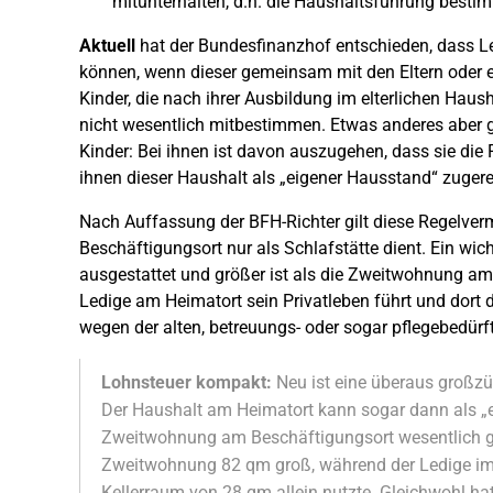
mitunterhalten, d.h. die Haushaltsführung best
Aktuell
hat der Bundesfinanzhof entschieden, dass L
können, wenn dieser gemeinsam mit den Eltern oder ein
Kinder, die nach ihrer Ausbildung im elterlichen Hau
nicht wesentlich mitbestimmen. Etwas anderes aber gilt
Kinder: Bei ihnen ist davon auszugehen, dass sie d
ihnen dieser Haushalt als „eigener Hausstand“ zuger
Nach Auffassung der BFH-Richter gilt diese Regelv
Beschäftigungsort nur als Schlafstätte dient. Ein wich
ausgestattet und größer ist als die Zweitwohnung am 
Ledige am Heimatort sein Privatleben führt und dort
wegen der alten, betreuungs- oder sogar pflegebedürft
Lohnsteuer kompakt:
Neu ist eine überaus großz
Der Haushalt am Heimatort kann sogar dann als „
Zweitwohnung am Beschäftigungsort wesentlich gr
Zweitwohnung 82 qm groß, während der Ledige im H
Kellerraum von 28 qm allein nutzte. Gleichwohl ha