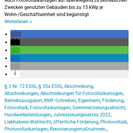
Auch Fotovoltaikanlagen auf überwiegend zu betrieblichen
Zwecken genutzten Gebäuden bis zu 15 kWp je
Wohn-/Geschäftseinheit sind begünstigt.
Weiterlesen
»
§ 3 Nr. 72 EStG
,
§ 35a EStG
,
Abschreibung
,
Abschreibungen
,
Abschreibungen für Fotovoltaikanlagen
,
Betriebsausgaben
,
BMF-Schreiben
,
Eigenheim
,
Förderung
,
Fotovoltaik
,
Fotovoltaikanlagen
,
Gewinnerzielungsabsicht
,
Handwerkerleistungen
,
Jahressteuergesetzes 2022
,
Liebhaberei-Wahlrecht
,
öffentliche Förderung
,
Photovoltaik
,
Photovoltaikanlagen
,
Renovierungsmaßnahmen.
,