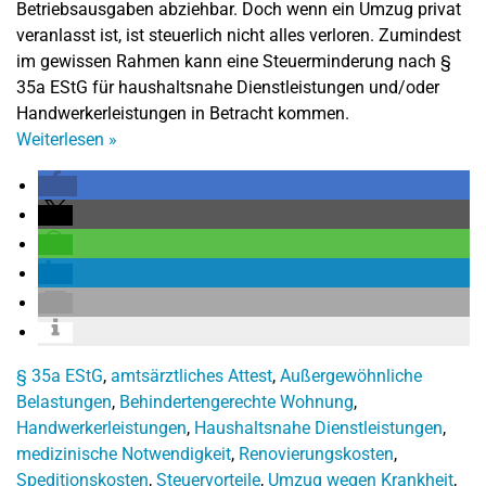
Betriebsausgaben abziehbar. Doch wenn ein Umzug privat
veranlasst ist, ist steuerlich nicht alles verloren. Zumindest
im gewissen Rahmen kann eine Steuerminderung nach §
35a EStG für haushaltsnahe Dienstleistungen und/oder
Handwerkerleistungen in Betracht kommen.
Weiterlesen
»
§ 35a EStG
,
amtsärztliches Attest
,
Außergewöhnliche
Belastungen
,
Behindertengerechte Wohnung
,
Handwerkerleistungen
,
Haushaltsnahe Dienstleistungen
,
medizinische Notwendigkeit
,
Renovierungskosten
,
Speditionskosten
,
Steuervorteile
,
Umzug wegen Krankheit
,