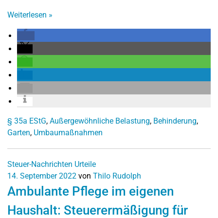
Weiterlesen
»
§ 35a EStG
,
Außergewöhnliche Belastung
,
Behinderung
,
Garten
,
Umbaumaßnahmen
Steuer-Nachrichten
Urteile
14. September 2022
von
Thilo Rudolph
Ambulante Pflege im eigenen
Haushalt: Steuerermäßigung für