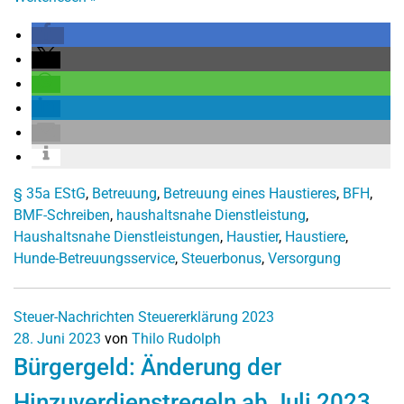
§ 35a EStG
,
Betreuung
,
Betreuung eines Haustieres
,
BFH
,
BMF-Schreiben
,
haushaltsnahe Dienstleistung
,
Haushaltsnahe Dienstleistungen
,
Haustier
,
Haustiere
,
Hunde-Betreuungsservice
,
Steuerbonus
,
Versorgung
Steuer-Nachrichten
Steuererklärung 2023
28. Juni 2023
von
Thilo Rudolph
Bürgergeld: Änderung der
Hinzuverdienstregeln ab Juli 2023