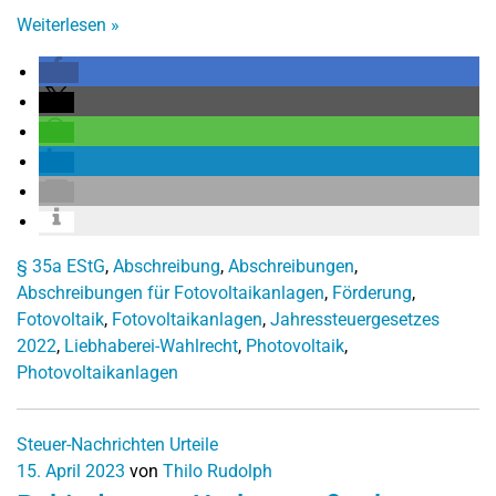
Weiterlesen
»
§ 35a EStG
,
Abschreibung
,
Abschreibungen
,
Abschreibungen für Fotovoltaikanlagen
,
Förderung
,
Fotovoltaik
,
Fotovoltaikanlagen
,
Jahressteuergesetzes
2022
,
Liebhaberei-Wahlrecht
,
Photovoltaik
,
Photovoltaikanlagen
Steuer-Nachrichten
Urteile
15. April 2023
von
Thilo Rudolph