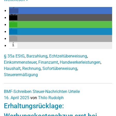
§ 35a EStG
,
Barzahlung
,
Echtzeitüberweisung
,
Einkommensteuer
,
Finanzamt
,
Handwerkerleistungen
,
Haushalt
,
Rechnung
,
Sofortüberweisung
,
Steuerermäßigung
BMF-Schreiben
Steuer-Nachrichten
Urteile
16. April 2025
von
Thilo Rudolph
Erhaltungsrücklage: