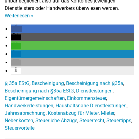
unbar beglichen, also auf das Konto des jeweiligen
Dienstleisters oder Handwerkers überwiesen werden.
Weiterlesen
»
§ 35a EStG
,
Bescheinigung
,
Bescheinigung nach §35a
,
Bescheinigung nach §35a EStG
,
Dienstleistungen
,
Eigentümergemeinschaften
,
Einkommensteuer
,
Handwerkerleistungen
,
Haushaltsnahe Dienstleistungen
,
Jahresabrechnung
,
Kostenabzug für Mieter
,
Mieter
,
Nebenkosten
,
Steuerliche Abzüge
,
Steuerrecht
,
Steuertipps
,
Steuervorteile