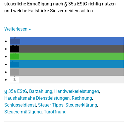
steuerliche Ermäßigung nach § 35a EStG richtig nutzen
und welche Fallstricke Sie vermeiden sollten.
Weiterlesen
»
§ 35a EStG
,
Barzahlung
,
Handwerkerleistungen
,
Haushaltsnahe Dienstleistungen
,
Rechnung
,
Schlüsseldienst
,
Steuer Tipps
,
Steuererklärung
,
Steuerermäßigung
,
Türöffnung