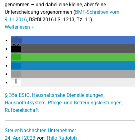
genommen – und dabei eine kleine, aber feine
Unterscheidung vorgenommen (
BMF-Schreiben vom
9.11.2016
, BStBl 2016 I S. 1213, Tz. 11).
Weiterlesen
»
§ 35a EStG
,
Haushaltsnahe Dienstleistungen
,
Hausnotrufsystem
,
Pflege- und Betreuungsleistungen
,
Rufbereitschaft
Steuer-Nachrichten
Unternehmer
24. April 2023
von
Thilo Rudolph