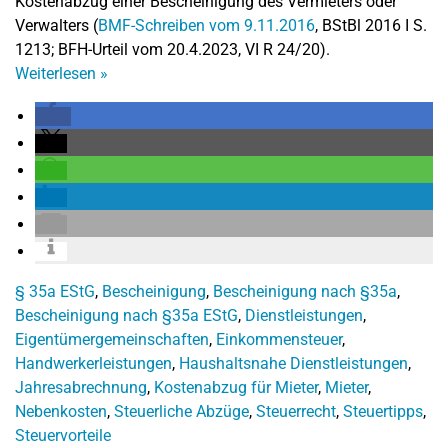
Kostenabzug einer Bescheinigung des Vermieters oder
Verwalters (
BMF-Schreiben vom 9.11.2016
, BStBl 2016 I S.
1213; BFH-Urteil vom 20.4.2023, VI R 24/20).
Weiterlesen
»
§ 35a EStG
,
Bescheinigung
,
Bescheinigung nach §35a
,
Bescheinigung nach §35a EStG
,
Dienstleistungen
,
Eigentümergemeinschaften
,
Einkommensteuer
,
Handwerkerleistungen
,
Haushaltsnahe Dienstleistungen
,
Jahresabrechnung
,
Kostenabzug für Mieter
,
Mieter
,
Nebenkosten
,
Steuerliche Abzüge
,
Steuerrecht
,
Steuertipps
,
Steuervorteile