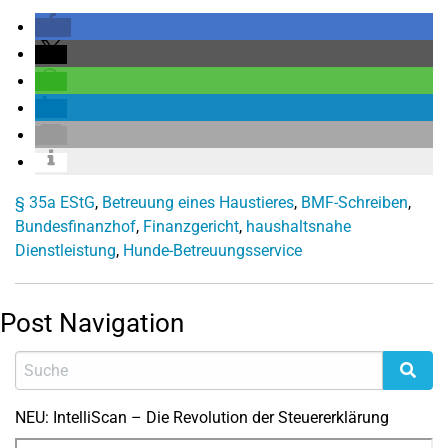
§ 35a EStG
,
Betreuung eines Haustieres
,
BMF-Schreiben
,
Bundesfinanzhof
,
Finanzgericht
,
haushaltsnahe
Dienstleistung
,
Hunde-Betreuungsservice
Post Navigation
NEU: IntelliScan – Die Revolution der Steuererklärung