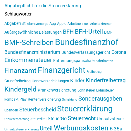
Abgabepflicht für die Steuererklärung
Schlagwörter
Abgabefrist
App
Apple
Arbeitnehmer
Altersvorsorge
Arbeitszimmer
BFH-Urteil
BFH
Außergewöhnliche Belastungen
BMF
Bundesfinanzhof
BMF-Schreiben
Bundesfinanzministerium
Corona
Bundesverfassungsgericht
Einkommensteuer
Entfernungspauschale
Fahrtkosten
Finanzgericht
Finanzamt
Freibetrag
Kinderfreibetrag
Kinder
Grundfreibetrag
Handwerkerleistungen
Kindergeld
Krankenversicherung
Lohnsteuer
Lohnsteuer
Sonderausgaben
Rentenversicherung
kompakt
Play
Scheidung
Steuererklärung
Steuerbescheid
Spenden
Steuerrecht
SteuerGo
Umsatzsteuer
steuerfrei
Steuererstattung
Werbungskosten
Urteil
§ 35a
Umsatzsteuererklärung