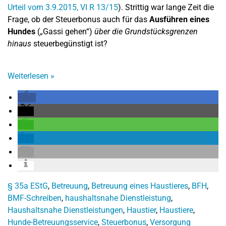
Urteil vom 3.9.2015, VI R 13/15
). Strittig war lange Zeit die
Frage, ob der Steuerbonus auch für das
Ausführen eines
Hundes
(„Gassi gehen“)
über die Grundstücksgrenzen
hinaus
steuerbegünstigt ist?
Weiterlesen
»
§ 35a EStG
,
Betreuung
,
Betreuung eines Haustieres
,
BFH
,
BMF-Schreiben
,
haushaltsnahe Dienstleistung
,
Haushaltsnahe Dienstleistungen
,
Haustier
,
Haustiere
,
Hunde-Betreuungsservice
,
Steuerbonus
,
Versorgung