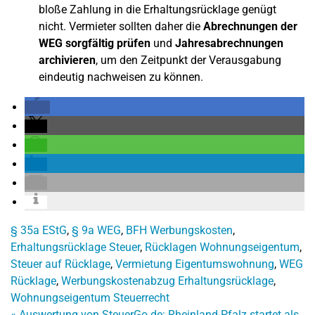
bloße Zahlung in die Erhaltungsrücklage genügt
nicht. Vermieter sollten daher die
Abrechnungen der
WEG sorgfältig prüfen
und
Jahresabrechnungen
archivieren
, um den Zeitpunkt der Verausgabung
eindeutig nachweisen zu können.
§ 35a EStG
,
§ 9a WEG
,
BFH Werbungskosten
,
Erhaltungsrücklage Steuer
,
Rücklagen Wohnungseigentum
,
Steuer auf Rücklage
,
Vermietung Eigentumswohnung
,
WEG
Rücklage
,
Werbungskostenabzug Erhaltungsrücklage
,
Wohnungseigentum Steuerrecht
«
Auswertung von SteuerGo.de: Rheinland-Pfalz startet als