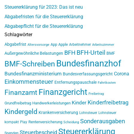
Steuererklärung für 2023: Das ist neu
Abgabefristen für die Steuererklärung
Abgabepflicht für die Steuererklärung
Schlagwörter
Abgabefrist
App
Apple
Arbeitnehmer
Altersvorsorge
Arbeitszimmer
BFH-Urteil
BFH
Außergewöhnliche Belastungen
BMF
Bundesfinanzhof
BMF-Schreiben
Bundesfinanzministerium
Corona
Bundesverfassungsgericht
Einkommensteuer
Entfernungspauschale
Fahrtkosten
Finanzgericht
Finanzamt
Freibetrag
Kinderfreibetrag
Kinder
Grundfreibetrag
Handwerkerleistungen
Kindergeld
Krankenversicherung
Lohnsteuer
Lohnsteuer
Sonderausgaben
Rentenversicherung
kompakt
Play
Scheidung
Steuererklärung
Steuerbescheid
Spenden