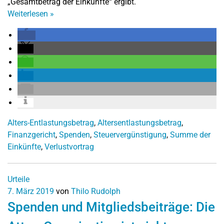
„Gesamtbetrag der Einkünfte“ ergibt.
Weiterlesen
»
Alters-Entlastungsbetrag
,
Altersentlastungsbetrag
,
Finanzgericht
,
Spenden
,
Steuervergünstigung
,
Summe der
Einkünfte
,
Verlustvortrag
Urteile
7. März 2019
von
Thilo Rudolph
Spenden und Mitgliedsbeiträge: Die