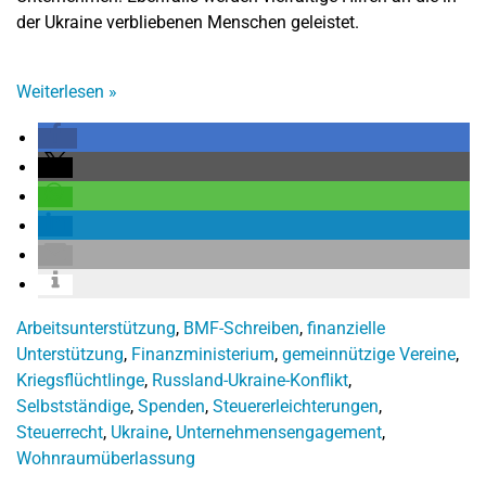
der Ukraine verbliebenen Menschen geleistet.
Weiterlesen
»
Arbeitsunterstützung
,
BMF-Schreiben
,
finanzielle
Unterstützung
,
Finanzministerium
,
gemeinnützige Vereine
,
Kriegsflüchtlinge
,
Russland-Ukraine-Konflikt
,
Selbstständige
,
Spenden
,
Steuererleichterungen
,
Steuerrecht
,
Ukraine
,
Unternehmensengagement
,
Wohnraumüberlassung