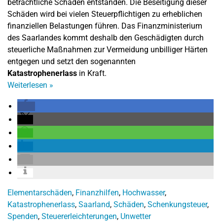
beträchtliche Schäden entstanden. Die Beseitigung dieser
Schäden wird bei vielen Steuerpflichtigen zu erheblichen
finanziellen Belastungen führen. Das Finanzministerium
des Saarlandes kommt deshalb den Geschädigten durch
steuerliche Maßnahmen zur Vermeidung unbilliger Härten
entgegen und setzt den sogenannten
Katastrophenerlass
in Kraft.
Weiterlesen
»
Elementarschäden
,
Finanzhilfen
,
Hochwasser
,
Katastrophenerlass
,
Saarland
,
Schäden
,
Schenkungsteuer
,
Spenden
,
Steuererleichterungen
,
Unwetter