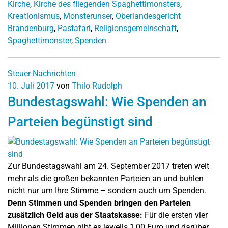
Kirche
,
Kirche des fliegenden Spaghettimonsters
,
Kreationismus
,
Monsterunser
,
Oberlandesgericht
Brandenburg
,
Pastafari
,
Religionsgemeinschaft
,
Spaghettimonster
,
Spenden
Steuer-Nachrichten
10. Juli 2017
von
Thilo Rudolph
Bundestagswahl: Wie Spenden an
Parteien begünstigt sind
Zur Bundestagswahl am 24. September 2017 treten weit
mehr als die großen bekannten Parteien an und buhlen
nicht nur um Ihre Stimme – sondern auch um Spenden.
Denn Stimmen und Spenden bringen den Parteien
zusätzlich Geld aus der Staatskasse:
Für die ersten vier
Millionen Stimmen gibt es jeweils 1,00 Euro und darüber