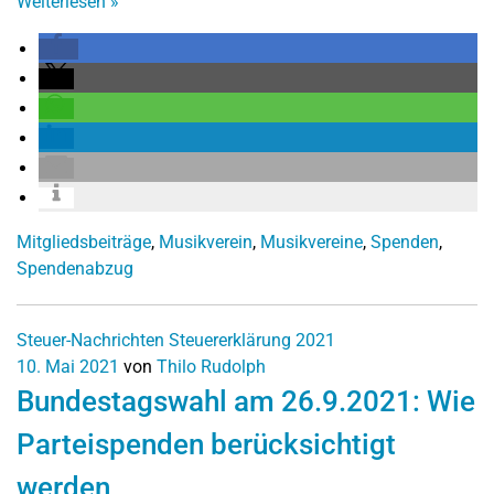
Weiterlesen
»
Mitgliedsbeiträge
,
Musikverein
,
Musikvereine
,
Spenden
,
Spendenabzug
Steuer-Nachrichten
Steuererklärung 2021
10. Mai 2021
von
Thilo Rudolph
Bundestagswahl am 26.9.2021: Wie
Parteispenden berücksichtigt
werden