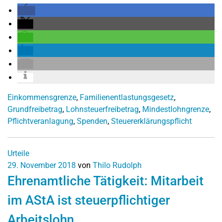
Einkommensgrenze
,
Familienentlastungsgesetz
,
Grundfreibetrag
,
Lohnsteuerfreibetrag
,
Mindestlohngrenze
,
Pflichtveranlagung
,
Spenden
,
Steuererklärungspflicht
Urteile
29. November 2018
von
Thilo Rudolph
Ehrenamtliche Tätigkeit: Mitarbeit
im AStA ist steuerpflichtiger
Arbeitslohn