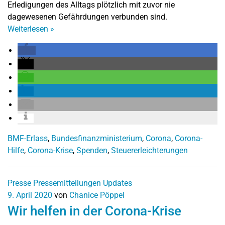
Erledigungen des Alltags plötzlich mit zuvor nie
dagewesenen Gefährdungen verbunden sind.
Weiterlesen
»
BMF-Erlass
,
Bundesfinanzministerium
,
Corona
,
Corona-
Hilfe
,
Corona-Krise
,
Spenden
,
Steuererleichterungen
Presse
Pressemitteilungen
Updates
9. April 2020
von
Chanice Pöppel
Wir helfen in der Corona-Krise