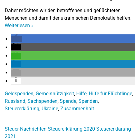
Daher möchten wir den betroffenen und geflüchteten
Menschen und damit der ukrainischen Demokratie helfen.
Weiterlesen
»
Geldspenden
,
Gemeinnützigkeit
,
Hilfe
,
Hilfe für Flüchtlinge
,
Russland
,
Sachspenden
,
Spende
,
Spenden
,
Steuererklärung
,
Ukraine
,
Zusammenhalt
Steuer-Nachrichten
Steuererklärung 2020
Steuererklärung
2021