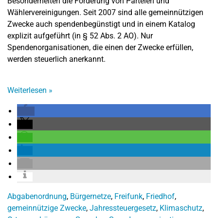
Besonderheiten die Förderung von Parteien und
Wählervereinigungen. Seit 2007 sind alle gemeinnützigen
Zwecke auch spendenbegünstigt und in einem Katalog
explizit aufgeführt (in § 52 Abs. 2 AO). Nur
Spendenorganisationen, die einen der Zwecke erfüllen,
werden steuerlich anerkannt.
Weiterlesen
»
Abgabenordnung
,
Bürgernetze
,
Freifunk
,
Friedhof
,
gemeinnützige Zwecke
,
Jahressteuergesetz
,
Klimaschutz
,