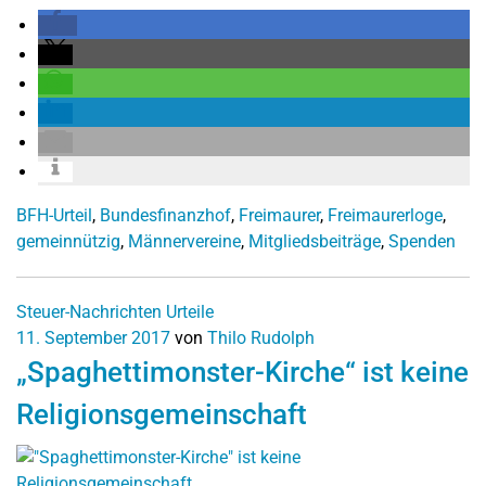
BFH-Urteil
,
Bundesfinanzhof
,
Freimaurer
,
Freimaurerloge
,
gemeinnützig
,
Männervereine
,
Mitgliedsbeiträge
,
Spenden
Steuer-Nachrichten
Urteile
11. September 2017
von
Thilo Rudolph
„Spaghettimonster-Kirche“ ist keine
Religionsgemeinschaft