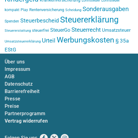
Krankenversicherung
Lohnsteuer
Lohnsteuer
Sonderausgaben
Rentenversicherung
kompakt
Play
Scheidung
Steuererklärung
Steuerbescheid
Spenden
Steuerrecht
SteuerGo
Umsatzsteuer
steuerfrei
Steuererstattung
Werbungskosten
Urteil
§ 35a
Umsatzsteuererklärung
EStG
Über uns
Impressum
AGB
Datenschutz
Barrierefreiheit
Presse
Preise
Partnerprogramm
Vertrag widerrufen
Folgen Sie uns
Facebook
X
Instagram