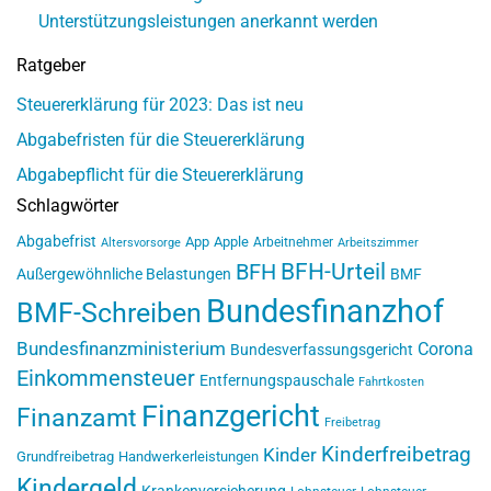
Unterstützungsleistungen anerkannt werden
Ratgeber
Steuererklärung für 2023: Das ist neu
Abgabefristen für die Steuererklärung
Abgabepflicht für die Steuererklärung
Schlagwörter
Abgabefrist
App
Apple
Arbeitnehmer
Altersvorsorge
Arbeitszimmer
BFH-Urteil
BFH
Außergewöhnliche Belastungen
BMF
Bundesfinanzhof
BMF-Schreiben
Bundesfinanzministerium
Corona
Bundesverfassungsgericht
Einkommensteuer
Entfernungspauschale
Fahrtkosten
Finanzgericht
Finanzamt
Freibetrag
Kinderfreibetrag
Kinder
Grundfreibetrag
Handwerkerleistungen
Kindergeld