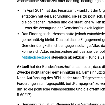
wöchentliche Arbeitszeit oder das sog. bedingungs
Im April 2014 hat das Finanzamt Frankfurt der Org
entzogen mit der Begründung, sie sei zu politisch
die politischen Parteien und die staatliche Willens
– was die Versagung der Gemeinnützigkeit legitimi
Das Finanzgericht Hessen hatte jedoch entschieden
gemeinnützig bleibt. Das politische Engagement ge
Gemeinnützigkeit nicht entgegen, solange Attac d
könne sich Attac insbesondere auf das Ziel der po
Mitgliedsbeiträge
steuerlich absetzbar – für die J
Aktuell
hat der Bundesfinanzhof entschieden, dass d
Zwecke nicht länger gemeinnützig
ist. Gemeinnützig
Nach Auffassung des BFH ist der Attac-Trägerverein 
Forderungen zur Tagespolitik bei „Kampagnen“ zu ve
um so die politische Willensbildung und die öffentli
R 60/17).
Gemeinnützig ist im Steuerrecht die Verfolgung d