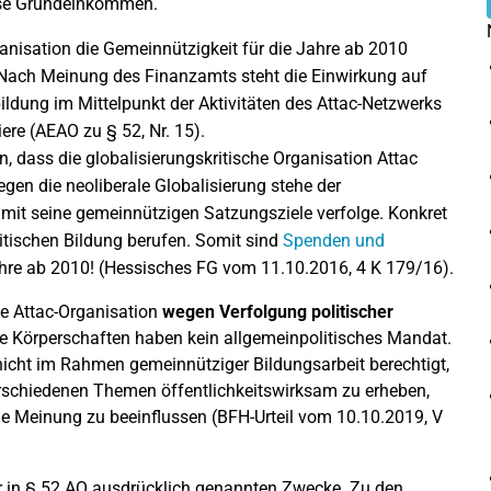
lose Grundeinkommen.
anisation die Gemeinnützigkeit für die Jahre ab 2010
. Nach Meinung des Finanzamts steht die Einwirkung auf
bildung im Mittelpunkt der Aktivitäten des Attac-Netzwerks
ere (AEAO zu § 52, Nr. 15).
, dass die globalisierungskritische Organisation Attac
gen die neoliberale Globalisierung stehe der
amit seine gemeinnützigen Satzungsziele verfolge. Konkret
litischen Bildung berufen. Somit sind
Spenden und
ahre ab 2010! (Hessisches FG vom 11.10.2016, 4 K 179/16).
ie Attac-Organisation
wegen Verfolgung politischer
e Körperschaften haben kein allgemeinpolitisches Mandat.
nicht im Rahmen gemeinnütziger Bildungsarbeit berechtigt,
rschiedenen Themen öffentlichkeitswirksam zu erheben,
che Meinung zu beeinflussen (BFH-Urteil vom 10.10.2019, V
er in § 52 AO ausdrücklich genannten Zwecke. Zu den