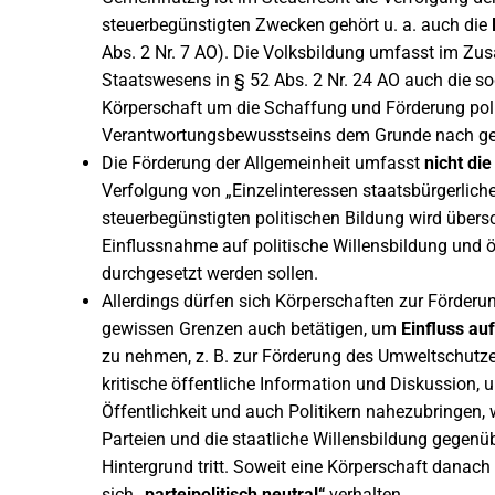
steuerbegünstigten Zwecken gehört u. a. auch die
Abs. 2 Nr. 7 AO). Die Volksbildung umfasst im Z
Staatswesens in § 52 Abs. 2 Nr. 24 AO auch die s
Körperschaft um die Schaffung und Förderung pol
Verantwortungsbewusstseins dem Grunde nach ge
Die Förderung der Allgemeinheit umfasst
nicht di
Verfolgung von „Einzelinteressen staatsbürgerliche
steuerbegünstigten politischen Bildung wird übers
Einflussnahme auf politische Willensbildung und 
durchgesetzt werden sollen.
Allerdings dürfen sich Körperschaften zur Förder
gewissen Grenzen auch betätigen, um
Einfluss auf
zu nehmen, z. B. zur Förderung des Umweltschutze
kritische öffentliche Information und Diskussion,
Öffentlichkeit und auch Politikern nahezubringen, 
Parteien und die staatliche Willensbildung gegenü
Hintergrund tritt. Soweit eine Körperschaft danac
sich
„parteipolitisch neutral“
verhalten.