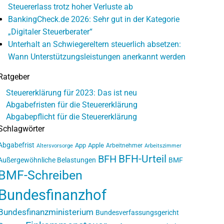
Steuererlass trotz hoher Verluste ab
BankingCheck.de 2026: Sehr gut in der Kategorie
„Digitaler Steuerberater“
Unterhalt an Schwiegereltern steuerlich absetzen:
Wann Unterstützungsleistungen anerkannt werden
Ratgeber
Steuererklärung für 2023: Das ist neu
Abgabefristen für die Steuererklärung
Abgabepflicht für die Steuererklärung
Schlagwörter
Abgabefrist
App
Apple
Arbeitnehmer
Altersvorsorge
Arbeitszimmer
BFH-Urteil
BFH
Außergewöhnliche Belastungen
BMF
BMF-Schreiben
Bundesfinanzhof
Bundesfinanzministerium
Bundesverfassungsgericht