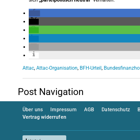
Attac
,
Attac-Organisation
,
BFH-Urteil
,
Bundesfinanzho
Post Navigation
Über uns
Impressum
AGB
Datenschutz
B
Vertrag widerrufen