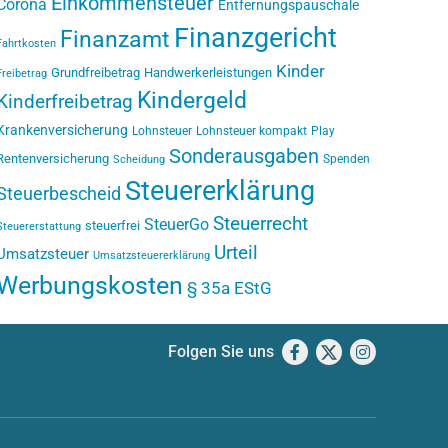
Einkommensteuer
Corona
Entfernungspauschale
Finanzgericht
Finanzamt
Fahrtkosten
Kinder
Grundfreibetrag
Handwerkerleistungen
Freibetrag
Kindergeld
Kinderfreibetrag
Krankenversicherung
Lohnsteuer
Lohnsteuer kompakt
Play
Sonderausgaben
Rentenversicherung
Spenden
Scheidung
Steuererklärung
Steuerbescheid
Steuerrecht
SteuerGo
steuerfrei
Steuererstattung
Urteil
Umsatzsteuer
Umsatzsteuererklärung
Werbungskosten
§ 35a EStG
Folgen Sie uns
Facebook
X
Instagram