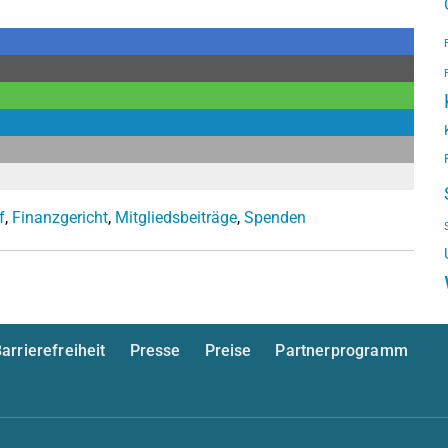
f
,
Finanzgericht
,
Mitgliedsbeiträge
,
Spenden
arrierefreiheit
Presse
Preise
Partnerprogramm