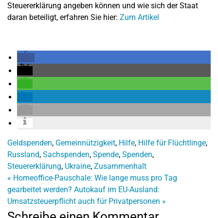
Steuererklärung angeben können und wie sich der Staat
daran beteiligt, erfahren Sie hier:
Zum Artikel
Geldspenden
,
Gemeinnützigkeit
,
Hilfe
,
Hilfe für Flüchtlinge
,
Russland
,
Sachspenden
,
Spende
,
Spenden
,
Steuererklärung
,
Ukraine
,
Zusammenhalt
«
Homeoffice-Pauschale: Wie lange muss pro Tag
gearbeitet werden?
Autokauf im EU-Ausland:
Umsatzsteuerpflicht auch für Privatpersonen
»
Schreibe einen Kommentar