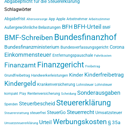
Abgabepflicht für die Steuererklärung
Schlagwörter
Abgabefrist
App
Apple
Arbeitnehmer
Altersvorsorge
Arbeitszimmer
BFH-Urteil
BFH
Außergewöhnliche Belastungen
BMF
Bundesfinanzhof
BMF-Schreiben
Bundesfinanzministerium
Corona
Bundesverfassungsgericht
Einkommensteuer
Entfernungspauschale
Fahrtkosten
Finanzgericht
Finanzamt
Freibetrag
Kinderfreibetrag
Kinder
Grundfreibetrag
Handwerkerleistungen
Kindergeld
Krankenversicherung
Lohnsteuer
Lohnsteuer
Sonderausgaben
Rentenversicherung
kompakt
Play
Scheidung
Steuererklärung
Steuerbescheid
Spenden
Steuerrecht
SteuerGo
Umsatzsteuer
steuerfrei
Steuererstattung
Werbungskosten
Urteil
§ 35a
Umsatzsteuererklärung