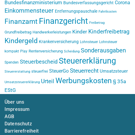
Bundesfinanzministerium
Corona
Bundesverfassungsgericht
Einkommensteuer
Entfernungspauschale
Fahrtkosten
Finanzgericht
Finanzamt
Freibetrag
Kinderfreibetrag
Kinder
Grundfreibetrag
Handwerkerleistungen
Kindergeld
Krankenversicherung
Lohnsteuer
Lohnsteuer
Sonderausgaben
Rentenversicherung
kompakt
Play
Scheidung
Steuererklärung
Steuerbescheid
Spenden
Steuerrecht
SteuerGo
Umsatzsteuer
steuerfrei
Steuererstattung
Werbungskosten
Urteil
§ 35a
Umsatzsteuererklärung
EStG
Über uns
Impressum
AGB
Datenschutz
Barrierefreiheit