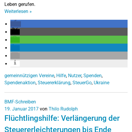
Leben gerufen.
Weiterlesen
»
gemeinnützigen Vereine
,
Hilfe
,
Nutzer
,
Spenden
,
Spendenaktion
,
Steuererklärung
,
SteuerGo
,
Ukraine
BMF-Schreiben
19. Januar 2017
von
Thilo Rudolph
Flüchtlingshilfe: Verlängerung der
Steuererleichterungen bis Ende