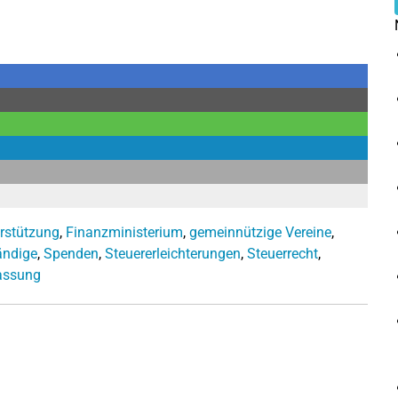
erstützung
,
Finanzministerium
,
gemeinnützige Vereine
,
ändige
,
Spenden
,
Steuererleichterungen
,
Steuerrecht
,
assung