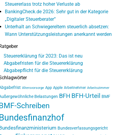
Steuererlass trotz hoher Verluste ab
BankingCheck.de 2026: Sehr gut in der Kategorie
„Digitaler Steuerberater“
Unterhalt an Schwiegereltern steuerlich absetzen:
Wann Unterstützungsleistungen anerkannt werden
Ratgeber
Steuererklärung für 2023: Das ist neu
Abgabefristen für die Steuererklärung
Abgabepflicht für die Steuererklärung
Schlagwörter
Abgabefrist
App
Apple
Arbeitnehmer
Altersvorsorge
Arbeitszimmer
BFH-Urteil
BFH
Außergewöhnliche Belastungen
BMF
BMF-Schreiben
Bundesfinanzhof
Bundesfinanzministerium
Bundesverfassungsgericht