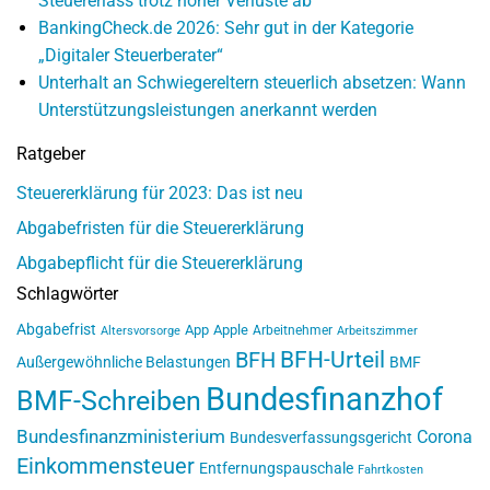
Steuererlass trotz hoher Verluste ab
BankingCheck.de 2026: Sehr gut in der Kategorie
„Digitaler Steuerberater“
Unterhalt an Schwiegereltern steuerlich absetzen: Wann
Unterstützungsleistungen anerkannt werden
Ratgeber
Steuererklärung für 2023: Das ist neu
Abgabefristen für die Steuererklärung
Abgabepflicht für die Steuererklärung
Schlagwörter
Abgabefrist
App
Apple
Arbeitnehmer
Altersvorsorge
Arbeitszimmer
BFH-Urteil
BFH
Außergewöhnliche Belastungen
BMF
Bundesfinanzhof
BMF-Schreiben
Bundesfinanzministerium
Corona
Bundesverfassungsgericht
Einkommensteuer
Entfernungspauschale
Fahrtkosten