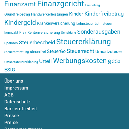
Finanzgericht
Finanzamt
Freibetrag
Kinderfreibetrag
Kinder
Grundfreibetrag
Handwerkerleistungen
Kindergeld
Krankenversicherung
Lohnsteuer
Lohnsteuer
Sonderausgaben
Rentenversicherung
kompakt
Play
Scheidung
Steuererklärung
Steuerbescheid
Spenden
Steuerrecht
SteuerGo
Umsatzsteuer
steuerfrei
Steuererstattung
Werbungskosten
Urteil
§ 35a
Umsatzsteuererklärung
EStG
Über uns
Impressum
AGB
Datenschutz
Barrierefreiheit
Presse
Preise