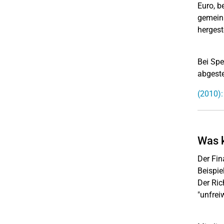
Euro, b
gemeinn
hergest
Bei Spe
abgeste
(2010)
Was k
Der Fin
Beispie
Der Ric
"unfrei