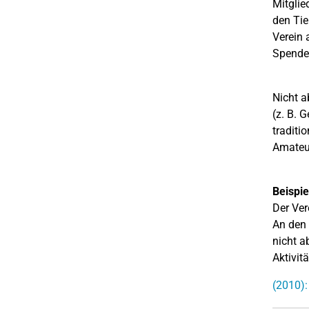
Mitglie
den Tie
Verein 
Spenden
Nicht a
(z. B. 
traditi
Amateur
Beispie
Der Ver
An den 
nicht a
Aktivit
(2010):