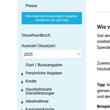
Presse
Download des kostenlosen Programm-
Handbuchs als .pdf Datei
Wie v
Steuerhandbuch:
Seit de
mildtät
Auswahl Steuerjahr:
Spender
Zuwendu
Start / Basisangaben
Höchstb
Persönliche Angaben
Toggle menu
Kinder
Toggle menu
Tipp
: 
Haushaltsnahe
Toggle menu
gemeinn
Dienstleistungen
und den
Arbeitnehmer
Toggle menu
Beispie
Kapitaleinkünfte