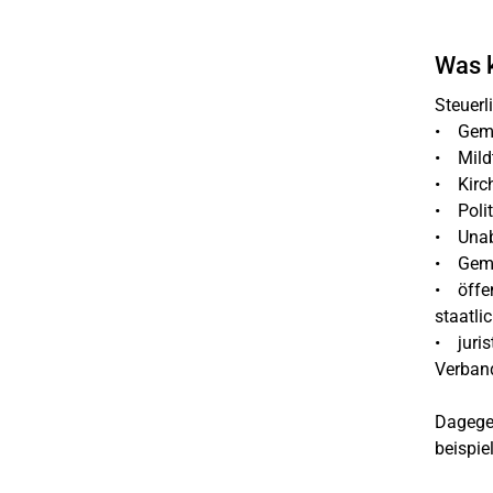
Was k
Steuerl
• Geme
• Mildt
• Kirch
• Polit
• Unab
• Geme
• öffen
staatli
• juris
Verban
Dagegen
beispie