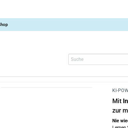
Shop
KI-POW
Mit
I
zur m
Nie wie
Lernen S