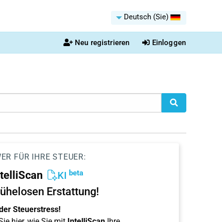
Deutsch (Sie)
Neu registrieren
Einloggen
ER FÜR IHRE STEUER:
beta
ntelliScan
KI
ühelosen Erstattung!
der Steuerstress!
ie hier, wie Sie mit
IntelliScan
Ihre