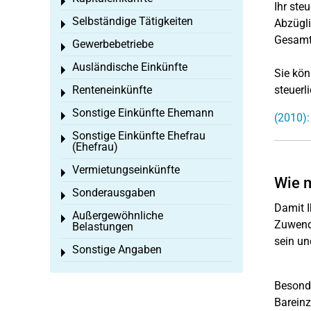
Toggle menu
Ihr ste
Selbständige Tätigkeiten
Abzüg
Toggle menu
Gesamt
Gewerbebetriebe
Toggle menu
Ausländische Einkünfte
Toggle menu
Sie kön
Renteneinkünfte
steuerl
Toggle menu
Sonstige Einkünfte Ehemann
Toggle menu
(2010):
Sonstige Einkünfte Ehefrau
Toggle menu
(Ehefrau)
Vermietungseinkünfte
Toggle menu
Wie 
Sonderausgaben
Toggle menu
Damit I
Außergewöhnliche
Toggle menu
Zuwend
Belastungen
sein un
Sonstige Angaben
Toggle menu
Besonde
Bareinz