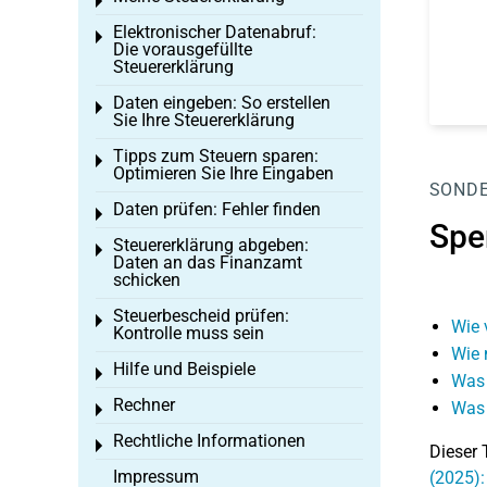
Toggle menu
Elektronischer Datenabruf:
Toggle menu
Die vorausgefüllte
Steuererklärung
Daten eingeben: So erstellen
Toggle menu
Sie Ihre Steuererklärung
Tipps zum Steuern sparen:
Toggle menu
Optimieren Sie Ihre Eingaben
SOND
Daten prüfen: Fehler finden
Toggle menu
Spe
Steuererklärung abgeben:
Toggle menu
Daten an das Finanzamt
schicken
Steuerbescheid prüfen:
Toggle menu
Wie 
Kontrolle muss sein
Wie 
Hilfe und Beispiele
Toggle menu
Was 
Rechner
Was 
Toggle menu
Rechtliche Informationen
Toggle menu
Dieser 
Impressum
(2025):