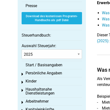
Erwerb
Presse
Was 
Download des kostenlosen Programm-
Was 
Handbuchs als .pdf Datei
Was 
Dieser 
Steuerhandbuch:
(2025):
Auswahl Steuerjahr:
Start / Basisangaben
Was 
Persönliche Angaben
Toggle menu
Als Ver
Kinder
Toggle menu
versteu
Haushaltsnahe
Toggle menu
Dienstleistungen
Beispie
Arbeitnehmer
- Miet
Toggle menu
- Miet
Kapitaleinkünfte