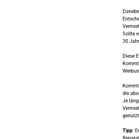
Daneben
Entsche
Vermiet
Sollte 
30 Jahr
Diese E
Kommt d
Werbung
Kommt d
die abs
Je läng
Vermiet
genutzt
Tipp
: 
Reparat