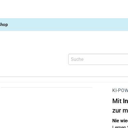
Shop
KI-POW
Mit
I
zur m
Nie wie
Lernen S