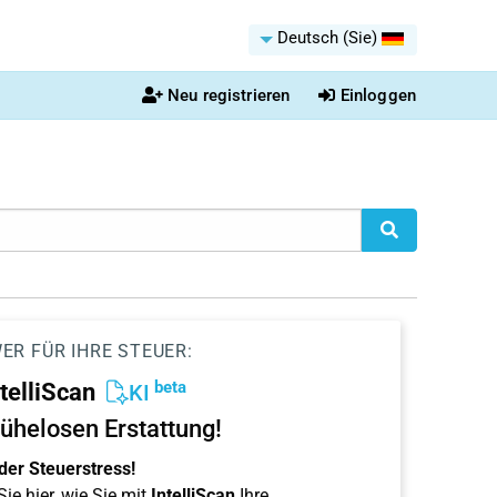
Deutsch (Sie)
Neu registrieren
Einloggen
ER FÜR IHRE STEUER:
beta
ntelliScan
KI
ühelosen Erstattung!
der Steuerstress!
ie hier, wie Sie mit
IntelliScan
Ihre