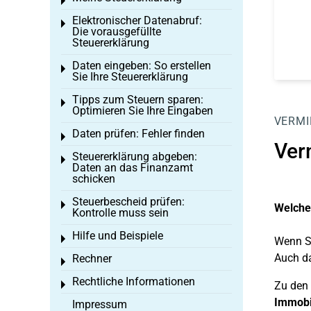
Toggle menu
Elektronischer Datenabruf:
Toggle menu
Die vorausgefüllte
Steuererklärung
Daten eingeben: So erstellen
Toggle menu
Sie Ihre Steuererklärung
Tipps zum Steuern sparen:
Toggle menu
Optimieren Sie Ihre Eingaben
VERMI
Daten prüfen: Fehler finden
Toggle menu
Ver
Steuererklärung abgeben:
Toggle menu
Daten an das Finanzamt
schicken
Steuerbescheid prüfen:
Toggle menu
Welche 
Kontrolle muss sein
Hilfe und Beispiele
Toggle menu
Wenn Si
Auch d
Rechner
Toggle menu
Rechtliche Informationen
Toggle menu
Zu den
Immobi
Impressum