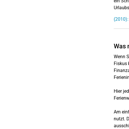
ein Sch
Urlaubs
(2010):
Was m
Wenn Si
Fiskus 
Finanza
Ferieni
Hier je
Ferienw
Am einf
nutzt. 
ausschl