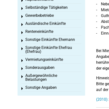
Toggle menu
- Neben
Selbständige Tätigkeiten
Toggle menu
- Miete
Gewerbebetriebe
- Guth
Toggle menu
- Absta
Ausländische Einkünfte
Toggle menu
- Pach
Renteneinkünfte
Toggle menu
- Einn
Sonstige Einkünfte Ehemann
Toggle menu
Sonstige Einkünfte Ehefrau
Toggle menu
Bei Mie
(Ehefrau)
Angaben
Vermietungseinkünfte
Toggle menu
herrühr
Sonderausgaben
der eig
Toggle menu
Außergewöhnliche
Toggle menu
Hinweis
Belastungen
Bitte g
Sonstige Angaben
Toggle menu
auf der
(2010)