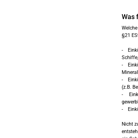
Was f
Welche 
§21 ESt
- Eink
Schiffe
- Einkü
Minera
- Einkü
(z.B. B
- Einkü
gewerbl
- Einkü
Nicht z
entsteh