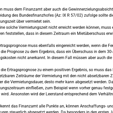
 muss dem Finanzamt aber auch die Gewinnerzielungsabsicht d
idung des Bundesfinanzhofes (Az: IX R 57/02) zufolge sollte di
ungszeit über vermietet sein.
eine solche Vermietungszeit nicht erreicht werden können, muss 
en feststellen, dass in diesem Zeitraum ein Mietüberschuss erw
rtragsprognose muss ebenfalls eingereicht werden, wenn die Fer
ie Prognose zu dem Ergebnis, dass ein Überschuss in dem 30-Ja
skosten nicht anerkannt. In diesem Fall müssen aber auch die
ie Ertragsprognose zu einem positiven Ergebnis, so muss das
etzbaren Zeiträume der Vermietung mit den nicht absetzbaren Ze
er die Vermietungsdauer, desto mehr kann abgesetzt werden. Da
ungszeitraum einfließen, zum Beispiel wenn vorher genau festg
 wird. Ansonsten wird der Leerstand entsprechend dem Verhältn
Erkennt das Finanzamt alle Punkte an, können Anschaffungs- un
uren steuerlich abgesetzt werden. Da besonders in den ersten Ja