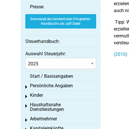
erziele
Presse
auch ni
Download des kostenlosen Programm-
Tipp: W
Handbuchs als .pdf Datei
erzielt
vermutl
Steuerhandbuch:
verste
Auswahl Steuerjahr:
(2010):
Start / Basisangaben
Persönliche Angaben
Toggle menu
Kinder
Toggle menu
Haushaltsnahe
Toggle menu
Dienstleistungen
Arbeitnehmer
Toggle menu
Kapitaleinkünfte