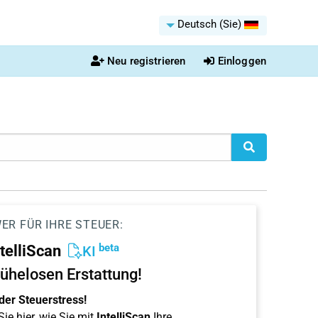
Deutsch (Sie)
Neu registrieren
Einloggen
ER FÜR IHRE STEUER:
beta
ntelliScan
KI
ühelosen Erstattung!
der Steuerstress!
ie hier, wie Sie mit
IntelliScan
Ihre