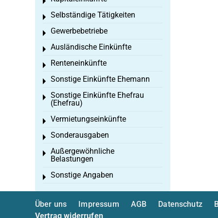
Toggle menu
Selbständige Tätigkeiten
Toggle menu
Gewerbebetriebe
Toggle menu
Ausländische Einkünfte
Toggle menu
Renteneinkünfte
Toggle menu
Sonstige Einkünfte Ehemann
Toggle menu
Sonstige Einkünfte Ehefrau
Toggle menu
(Ehefrau)
Vermietungseinkünfte
Toggle menu
Sonderausgaben
Toggle menu
Außergewöhnliche
Toggle menu
Belastungen
Sonstige Angaben
Toggle menu
Über uns
Impressum
AGB
Datenschutz
B
Vertrag widerrufen