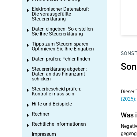
Toggle menu
Elektronischer Datenabruf:
Toggle menu
Die vorausgefüllte
Steuererklärung
Daten eingeben: So erstellen
Toggle menu
Sie Ihre Steuererklärung
Tipps zum Steuern sparen:
Toggle menu
Optimieren Sie Ihre Eingaben
SONST
Daten prüfen: Fehler finden
Toggle menu
Son
Steuererklärung abgeben:
Toggle menu
Daten an das Finanzamt
schicken
Steuerbescheid prüfen:
Toggle menu
Dieser 
Kontrolle muss sein
(2025):
Hilfe und Beispiele
Toggle menu
Rechner
Was i
Toggle menu
Rechtliche Informationen
Toggle menu
Negativ
gegenge
Impressum