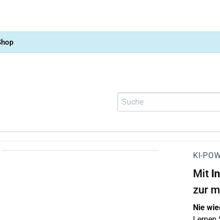
Shop
KI-POW
Mit
I
zur m
Nie wie
Lernen S