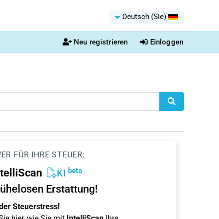
Deutsch (Sie)
Neu registrieren
Einloggen
ER FÜR IHRE STEUER:
beta
ntelliScan
KI
ühelosen Erstattung!
der Steuerstress!
ie hier, wie Sie mit
IntelliScan
Ihre