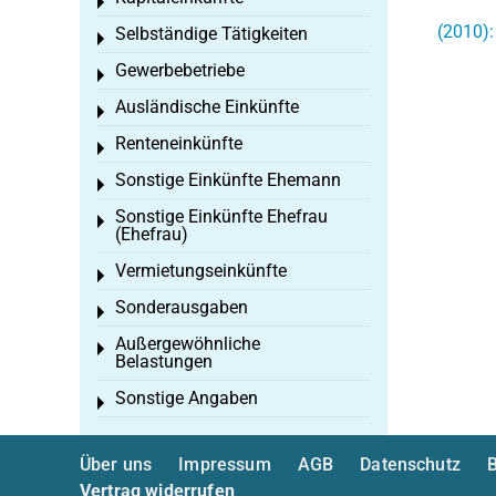
Toggle menu
(2010):
Selbständige Tätigkeiten
Toggle menu
Gewerbebetriebe
Toggle menu
Ausländische Einkünfte
Toggle menu
Renteneinkünfte
Toggle menu
Sonstige Einkünfte Ehemann
Toggle menu
Sonstige Einkünfte Ehefrau
Toggle menu
(Ehefrau)
Vermietungseinkünfte
Toggle menu
Sonderausgaben
Toggle menu
Außergewöhnliche
Toggle menu
Belastungen
Sonstige Angaben
Toggle menu
Über uns
Impressum
AGB
Datenschutz
B
Vertrag widerrufen