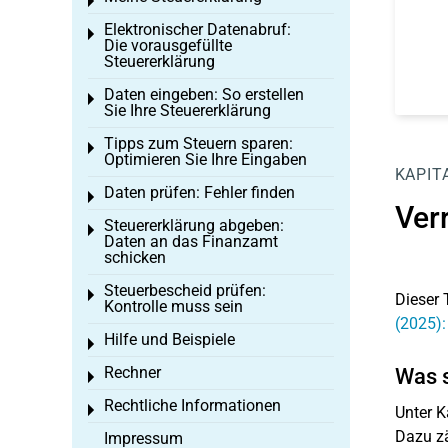
Toggle menu
Elektronischer Datenabruf:
Toggle menu
Die vorausgefüllte
Steuererklärung
Daten eingeben: So erstellen
Toggle menu
Sie Ihre Steuererklärung
Tipps zum Steuern sparen:
Toggle menu
Optimieren Sie Ihre Eingaben
KAPIT
Daten prüfen: Fehler finden
Toggle menu
Ver
Steuererklärung abgeben:
Toggle menu
Daten an das Finanzamt
schicken
Steuerbescheid prüfen:
Toggle menu
Dieser 
Kontrolle muss sein
(2025):
Hilfe und Beispiele
Toggle menu
Rechner
Was s
Toggle menu
Rechtliche Informationen
Toggle menu
Unter K
Dazu zä
Impressum