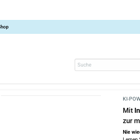
Shop
KI-POW
Mit
I
zur m
Nie wie
Lernen S