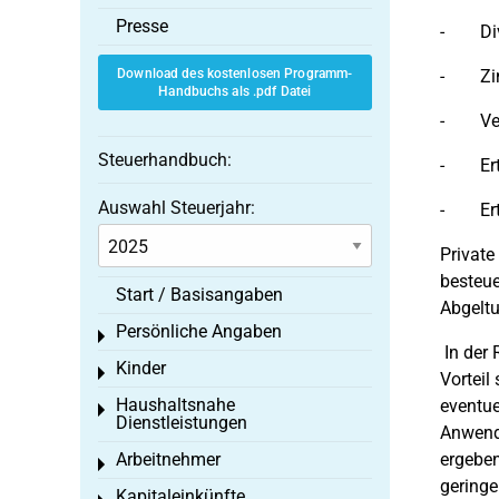
Presse
- Div
Download des kostenlosen Programm-
- Zin
Handbuchs als .pdf Datei
- Verä
Steuerhandbuch:
- Ertr
Auswahl Steuerjahr:
- Ertr
Private
besteue
Start / Basisangaben
Abgeltu
Persönliche Angaben
Toggle menu
In der 
Kinder
Toggle menu
Vorteil
Haushaltsnahe
eventue
Toggle menu
Dienstleistungen
Anwendu
Arbeitnehmer
ergeben
Toggle menu
geringe
Kapitaleinkünfte