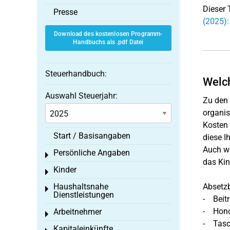
Dieser 
Presse
(2025):
Download des kostenlosen Programm-
Handbuchs als .pdf Datei
Steuerhandbuch:
Welch
Auswahl Steuerjahr:
Zu den 
organis
Kosten 
Start / Basisangaben
diese I
Auch we
Persönliche Angaben
Toggle menu
das Kin
Kinder
Toggle menu
Haushaltsnahe
Absetzb
Toggle menu
Dienstleistungen
- Beitr
- Hono
Arbeitnehmer
Toggle menu
- Tasch
Kapitaleinkünfte