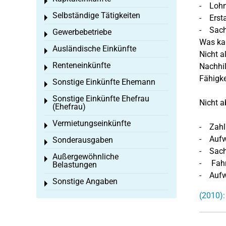
Toggle menu
- Lohn 
Selbständige Tätigkeiten
- Ersta
Toggle menu
- Sachl
Gewerbebetriebe
Toggle menu
Was kan
Ausländische Einkünfte
Toggle menu
Nicht a
Renteneinkünfte
Nachhil
Toggle menu
Fähigke
Sonstige Einkünfte Ehemann
Toggle menu
Sonstige Einkünfte Ehefrau
Toggle menu
Nicht a
(Ehefrau)
Vermietungseinkünfte
Toggle menu
- Zahlu
- Aufw
Sonderausgaben
Toggle menu
- Sachk
Außergewöhnliche
Toggle menu
- Fahrt
Belastungen
- Aufwe
Sonstige Angaben
Toggle menu
(2010):