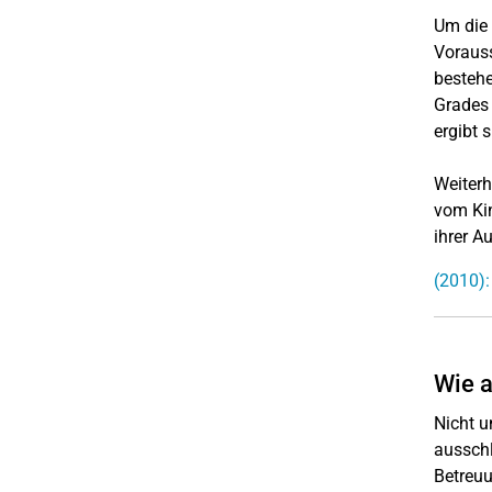
Um die 
Vorauss
bestehe
Grades 
ergibt 
Weiterh
vom Kin
ihrer A
(2010):
Wie a
Nicht u
ausschl
Betreuu