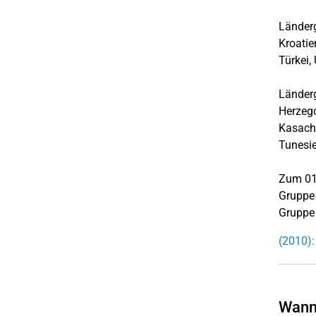
Länderg
Kroatie
Türke
Länderg
Herzego
Kasachs
Tune
Zum 01.
Gruppe 
Gruppe 
(2010):
Wann 