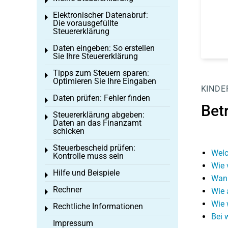
Toggle menu
Elektronischer Datenabruf:
Toggle menu
Die vorausgefüllte
Steuererklärung
Daten eingeben: So erstellen
Toggle menu
Sie Ihre Steuererklärung
Tipps zum Steuern sparen:
Toggle menu
Optimieren Sie Ihre Eingaben
KINDE
Daten prüfen: Fehler finden
Toggle menu
Bet
Steuererklärung abgeben:
Toggle menu
Daten an das Finanzamt
schicken
Steuerbescheid prüfen:
Toggle menu
Welc
Kontrolle muss sein
Wie 
Hilfe und Beispiele
Toggle menu
Wann
Rechner
Wie 
Toggle menu
Wie 
Rechtliche Informationen
Toggle menu
Bei 
Impressum