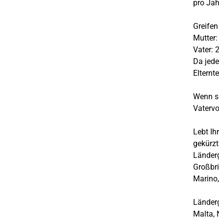
pro Jah
Greifen 
Mutter:
Vater: 
Da jede
Elternt
Wenn si
Vatervo
Lebt Ih
gekürzt
Länderg
Großbri
Marino,
Länderg
Malta,