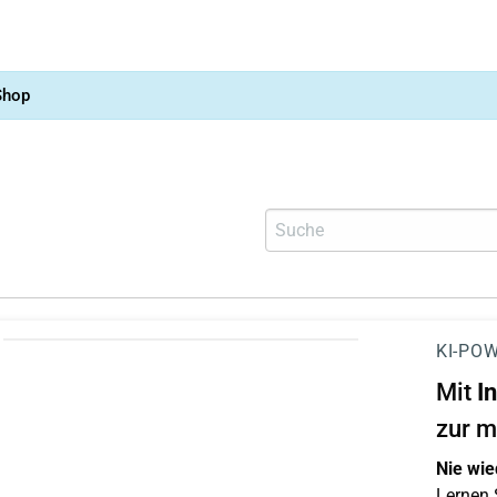
Shop
KI-POW
Mit
I
zur m
Nie wie
Lernen S