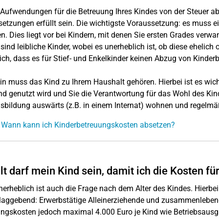
Aufwendungen für die Betreuung Ihres Kindes von der Steuer 
etzungen erfüllt sein. Die wichtigste Voraussetzung: es muss 
n. Dies liegt vor bei Kindern, mit denen Sie ersten Grades verwan
sind leibliche Kinder, wobei es unerheblich ist, ob diese ehelich
sich, dass es für Stief- und Enkelkinder keinen Abzug von Kinder
in muss das Kind zu Ihrem Haushalt gehören. Hierbei ist es wic
d genutzt wird und Sie die Verantwortung für das Wohl des Kindes
usbildung auswärts (z.B. in einem Internat) wohnen und regelm
 Wann kann ich Kinderbetreuungskosten absetzen?
lt darf mein Kind sein, damit ich die Kosten f
nerheblich ist auch die Frage nach dem Alter des Kindes. Hierbei i
aggebend: Erwerbstätige Alleinerziehende und zusammenlebende
ngskosten jedoch maximal 4.000 Euro je Kind wie Betriebsausg