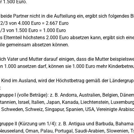
r 1.500 Euro.
beide Partner nicht in die Aufteilung ein, ergibt sich folgendes Bi
 2/3 von 4.000 Euro = 2.667 Euro
2/3 von 1.500 Euro = 1.000 Euro
s Elternteil höchstens 2.000 Euro absetzen kann, ergibt sich e
eile gemeinsam absetzen können.
ch Vater und Mutter darauf einigen, dass die Mutter beispielsw
n 1.000 ansetzen darf, können sie 1.000 Euro mehr Kinderbetr
r Kind im Ausland, wird der Höchstbetrag gemäß der Ländergru
:
ruppe I (volle Beträge): z. B. Andorra, Australien, Belgien, Dänem
tannien, Israel, Italien, Japan, Kanada, Liechtenstein, Luxembu
 Schweden, Schweiz, Singapur, Spanien, USA, Vereinigte Arabi
ruppe II (Kürzung um 1/4): z. B. Antigua und Barbuda, Bahamas
 Neuseeland, Oman, Palau, Portugal, Saudi-Arabien, Slowen