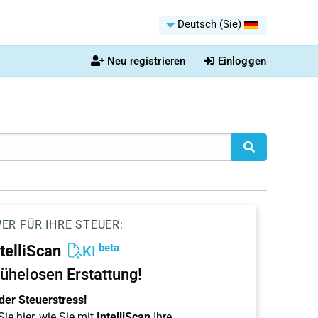
Deutsch (Sie)
Neu registrieren
Einloggen
ER FÜR IHRE STEUER:
beta
ntelliScan
KI
ühelosen Erstattung!
der Steuerstress!
ie hier, wie Sie mit
IntelliScan
Ihre